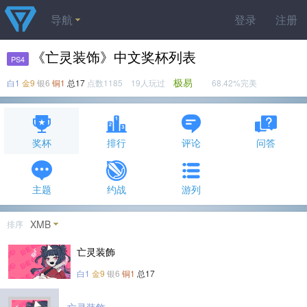
导航
登录
注册
《亡灵装饰》中文奖杯列表
PS4
极易
白1
金9
银6
铜1
总17
点数1185 19人玩过
68.42%完美
奖杯
排行
评论
问答
主题
约战
游列
XMB
排序
亡灵装飾
白1
金9
银6
铜1
总17