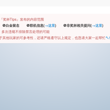
规定『奖杯Tips』发布的内容范围
白金留念 🚫联机信息(
→这里
) 🚫非奖杯相关提问(
→这里
) 
币，多次违规不排除禁言处理的可能
容对于其他玩家的可参考性，还请严格遵守以上规定，也恳请大家一起帮忙
