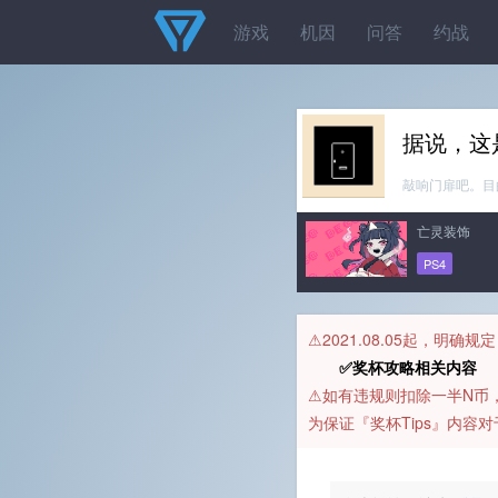
游戏
机因
问答
约战
据说，这
敲响门扉吧。目的
亡灵装饰
PS4
⚠️2021.08.05起，明确
✅奖杯攻略相关内容 
⚠️如有违规则扣除一半N
为保证『奖杯Tips』内