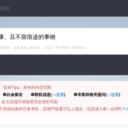
闲游
康、且不留痕迹的事物
锈迹，或是水泥上的污点。 达成了 NORMAL ENDING。
规定『奖杯Tips』发布的内容范围
白金留念 🚫联机信息(
→这里
) 🚫非奖杯相关提问(
→这里
) 
币，多次违规不排除禁言处理的可能
容对于其他玩家的可参考性，还请严格遵守以上规定，也恳请大家一起帮忙
