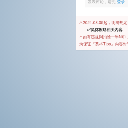
发表评论，请先
登录
⚠️2021.08.05起，明确
✅奖杯攻略相关内容 
⚠️如有违规则扣除一半N
为保证『奖杯Tips』内