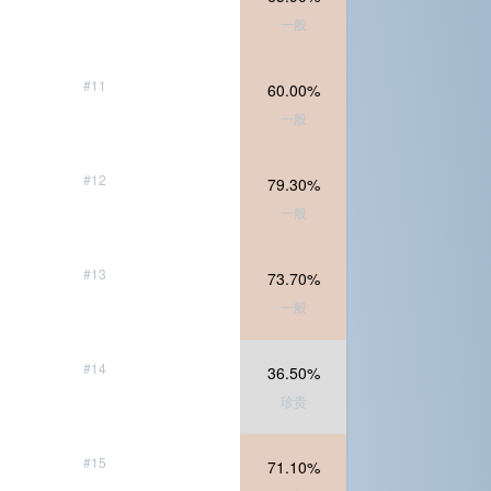
一般
#11
60.00%
一般
#12
79.30%
一般
#13
73.70%
一般
#14
36.50%
珍贵
#15
71.10%