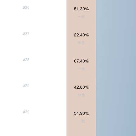
#26
51.30%
一般
#27
22.40%
珍贵
#28
67.40%
一般
#29
42.80%
珍贵
#30
54.90%
一般