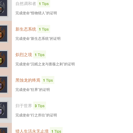
自然调和者
1
Tips
完成使命“怪物猎人”的证明
新生态系统
1
Tips
完成使命“新生态系统”的证明
炽烈之境
1
Tips
完成使命“沉眠之龙与蔷薇之刺”的证明
黑蚀龙的终焉
1
Tips
完成使命“狂界”的证明
归于世界
3
Tips
完成使命“行之所往”的证明
猎人生活永无止境
1
Tips