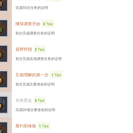
完成50次任务的证明
继续调查开始
2
Tips
初次完成调查任务的证明
原野狩猎
2
Tips
初次完成实地调查任务的证明
互相理解的第一步
1
Tips
初次完成次要使命的证明
东奔西走
4
Tips
完成30项次要使命的证明
垂钓初体验
1
Tips