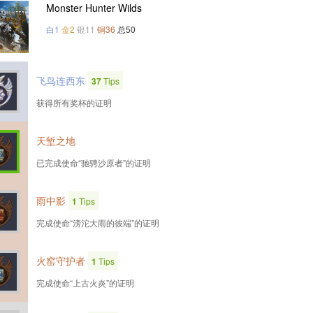
Monster Hunter Wilds
白1
金2
银11
铜36
总50
飞鸟连西东
37
Tips
获得所有奖杯的证明
天堑之地
已完成使命“驰骋沙原者”的证明
雨中影
1
Tips
完成使命“滂沱大雨的彼端”的证明
火窑守护者
1
Tips
完成使命“上古火炎”的证明