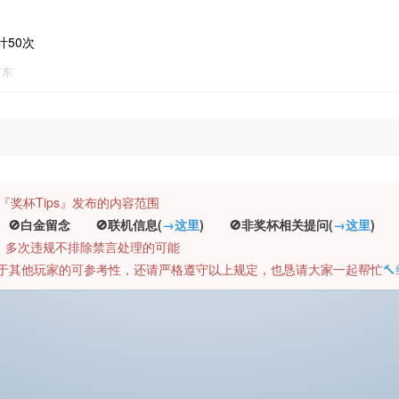
计50次
广东
规定『奖杯Tips』发布的内容范围
白金留念 🚫联机信息(
→这里
) 🚫非奖杯相关提问(
→这里
) 
币，多次违规不排除禁言处理的可能
容对于其他玩家的可参考性，还请严格遵守以上规定，也恳请大家一起帮忙
