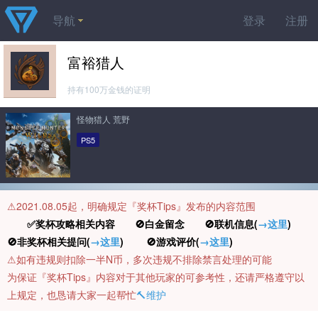
导航
登录
注册
富裕猎人
持有100万金钱的证明
怪物猎人 荒野
PS5
⚠️2021.08.05起，明确规定『奖杯Tips』发布的内容范围
✅奖杯攻略相关内容 🚫白金留念 🚫联机信息(
→这里
)
🚫非奖杯相关提问(
→这里
) 🚫游戏评价(
→这里
)
⚠️如有违规则扣除一半N币，多次违规不排除禁言处理的可能
为保证『奖杯Tips』内容对于其他玩家的可参考性，还请严格遵守以
上规定，也恳请大家一起帮忙
🔨维护