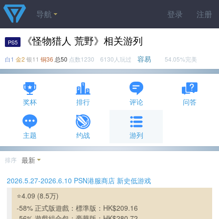
导航
登录
注册
《怪物猎人 荒野》相关游列
PS5
容易
白1
金2
银11
铜36
总50
点数1230 6130人玩过
54.05%完美
奖杯
排行
评论
问答
主题
约战
游列
最新
排序
2026.5.27-2026.6.10 PSN港服商店 新史低游戏
⭐4.09 (8.5万)
-58% 正式版遊戲：標準版：HK$209.16
-56% 遊戲組合包：豪華版：HK$280.72