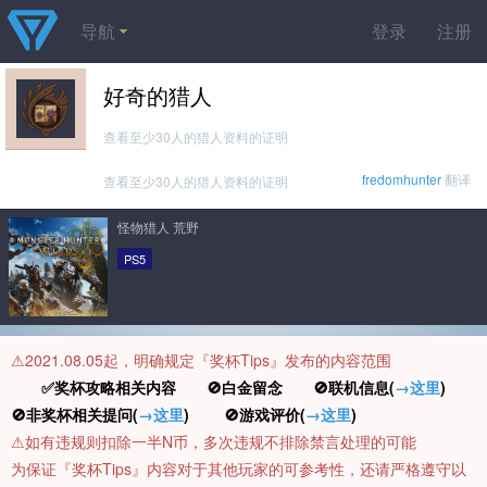
导航
登录
注册
好奇的猎人
查看至少30人的猎人资料的证明
fredomhunter
翻译
查看至少30人的猎人资料的证明
怪物猎人 荒野
PS5
⚠️2021.08.05起，明确规定『奖杯Tips』发布的内容范围
✅奖杯攻略相关内容 🚫白金留念 🚫联机信息(
→这里
)
🚫非奖杯相关提问(
→这里
) 🚫游戏评价(
→这里
)
⚠️如有违规则扣除一半N币，多次违规不排除禁言处理的可能
为保证『奖杯Tips』内容对于其他玩家的可参考性，还请严格遵守以