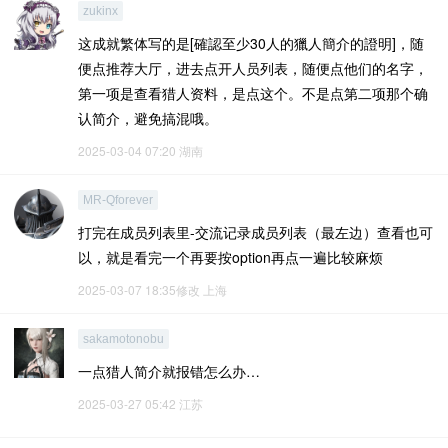
zukinx
这成就繁体写的是[確認至少30人的獵人簡介的證明]，随
便点推荐大厅，进去点开人员列表，随便点他们的名字，
第一项是查看猎人资料，是点这个。不是点第二项那个确
认简介，避免搞混哦。
2025-03-04 07:20
湖南
MR-Qforever
打完在成员列表里-交流记录成员列表（最左边）查看也可
以，就是看完一个再要按option再点一遍比较麻烦
2025-03-07 18:35修改
上海
sakamotonobu
一点猎人简介就报错怎么办…
2025-03-27 05:42
江苏