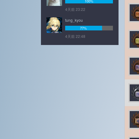
100%
4天前 23:22
tung_kyou
77%
4天前 22:48