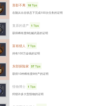
形影不离
18
Tips
在随从出击状态下完成100次任务的证明
复原的遗产
1
Tips
获得稀有度8机械武器的证明
富裕猎人
7
Tips
持有100万金钱的证明
东部探险家
37
Tips
获得10种稀有度6特产的证明
怪物博士
1
Tips
狩猎许多大型怪物的证明