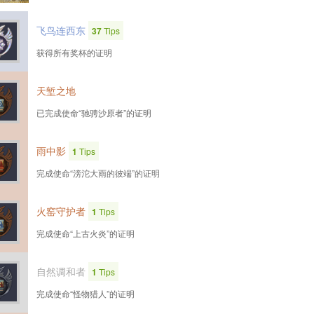
飞鸟连西东
37
Tips
获得所有奖杯的证明
天堑之地
已完成使命“驰骋沙原者”的证明
雨中影
1
Tips
完成使命“滂沱大雨的彼端”的证明
火窑守护者
1
Tips
完成使命“上古火炎”的证明
自然调和者
1
Tips
完成使命“怪物猎人”的证明