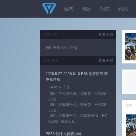
游戏
机因
问答
约战
相关讨论
查看全部
暂时没有相关讨论帖
相关游列
查看全部
2026.5.27-2026.6.10 PSN港服商店 新
史低游戏
⭐4.09 (8.5万)
-58% 正式版遊戲：標準版：HK$20
9.16
-56% 遊戲組合包：豪華版：HK$28
排序
0.72
-55% 遊戲組合包：高級豪華版：HK
$350.1 截止6/10
PS5外国中文配音游戏