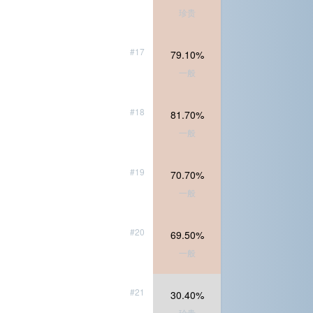
珍贵
#17
79.10%
一般
#18
81.70%
一般
#19
70.70%
一般
#20
69.50%
一般
#21
30.40%
珍贵