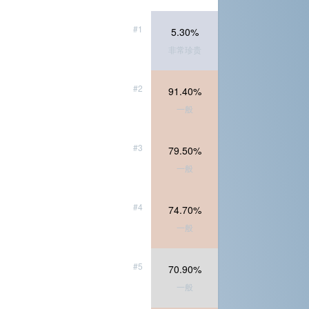
#1
5.30%
非常珍贵
#2
91.40%
一般
#3
79.50%
一般
#4
74.70%
一般
#5
70.90%
一般