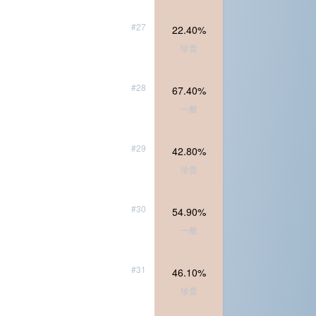
#27
22.40%
珍贵
#28
67.40%
一般
#29
42.80%
珍贵
#30
54.90%
一般
#31
46.10%
珍贵