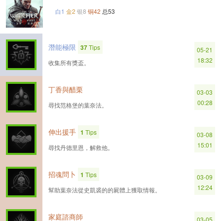
白1
金2
银8
铜42
总53
潛能極限
37
Tips
05-21
18:32
收集所有獎盃。
丁香與醋栗
03-03
00:28
尋找范格堡的葉奈法。
伸出援手
1
Tips
03-08
15:01
尋找丹德里恩，解救他。
招魂問卜
1
Tips
03-09
12:24
幫助葉奈法從史凱裘的的屍體上獲取情報。
家庭諮商師
03-05