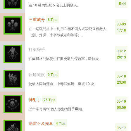
15:44
在 10 秒內殺死 5 名以上的敵人。
三重威脅
6
Tips
03-03
在一場戰鬥當中，利用 3 種不同方式殺死 3 個敵人
17:18
（劍、炸彈、十字弓或法印等等）。
打架好手
03-12
20:13
在肉搏格鬥比賽中打敗史凱利傑冠軍，歐拉夫。
反應過度
9
Tips
05-18
23:08
使敵人同時流血、中毒和燃燒，重複 10 次。
神射手
26
Tips
05-19
00:59
以十字弓將50個人形生物對手爆頭。
迅雷不及掩耳
4
Tips
05-17