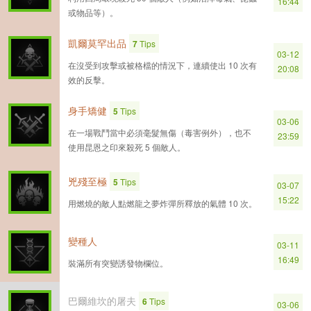
16:44
或物品等）。
凱爾莫罕出品
7
Tips
03-12
在沒受到攻擊或被格檔的情況下，連續使出 10 次有
20:08
效的反擊。
身手矯健
5
Tips
03-06
在一場戰鬥當中必須毫髮無傷（毒害例外），也不
23:59
使用昆恩之印來殺死 5 個敵人。
兇殘至極
5
Tips
03-07
15:22
用燃燒的敵人點燃龍之夢炸彈所釋放的氣體 10 次。
變種人
03-11
16:49
裝滿所有突變誘發物欄位。
巴爾維坎的屠夫
6
Tips
03-06