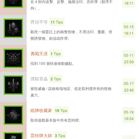
在 4 秒內攻擊、反擊、施展法印、丟炸彈（順序不
18:11
拘）。
齊頭平等
11
Tips
03-15
殺死一個委託上的兩隻怪物，不用法印、魔藥、突
18:11
變誘發物、劍油或炸彈。
勇闖天涯
1
Tips
03-11
23:59
找到 100 個快速移動據點。
撲殺害蟲
2
Tips
05-17
摧毀威倫 / 諾維格瑞地區、或史凱利傑所有的怪物
22:46
巢穴。
紙牌收藏家
19
Tips
05-19
16:54
取得遊戲基本版中所有昆特牌。
昆特牌大師
3
Tips