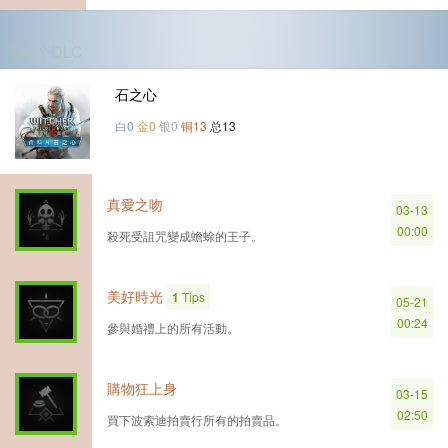
第1个DLC
石之心
白0
金0
银0
铜13
总13
真愛之吻
03-13
00:00
殺死受詛咒變成蟾蜍的王子。
美好時光
1
Tips
05-21
00:24
參與婚禮上的所有活動。
購物狂上身
03-15
02:50
買下波索迪拍賣行所有的拍賣品。