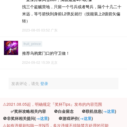
找三个盗贼营地，只留一个弓兵或者弩兵，隔个十几二十
米远，等弓箭快到身前L2弹反就行（技能装上2级箭矢偏
转）
2023-08-05 03:52
广东
fruit_prince
推荐乌鸦窝门口的守卫做！
2024-09-02 15:39
北京
发表评论，请先
登录
⚠️2021.08.05起，明确规定『奖杯Tips』发布的内容范围
✅奖杯攻略相关内容 🚫白金留念 🚫联机信息(
→这里
)
🚫非奖杯相关提问(
→这里
) 🚫游戏评价(
→这里
)
⚠️如有违规则扣除一半N币，多次违规不排除禁言处理的可能