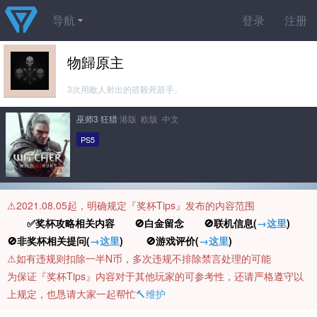
导航
登录
注册
物歸原主
3次用敵人射出的箭殺死箭手。
巫师3 狂猎
港版 欧版 中文
PS5
⚠️2021.08.05起，明确规定『奖杯Tips』发布的内容范围
✅奖杯攻略相关内容 🚫白金留念 🚫联机信息(
→这里
)
🚫非奖杯相关提问(
→这里
) 🚫游戏评价(
→这里
)
⚠️如有违规则扣除一半N币，多次违规不排除禁言处理的可能
为保证『奖杯Tips』内容对于其他玩家的可参考性，还请严格遵守以
上规定，也恳请大家一起帮忙
🔨维护