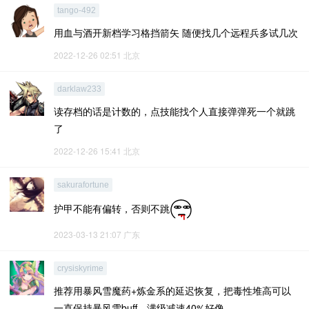
tango-492
用血与酒开新档学习格挡箭矢 随便找几个远程兵多试几次
2022-12-26 02:51
北京
darklaw233
读存档的话是计数的，点技能找个人直接弹弹死一个就跳
了
2022-12-26 15:41
北京
sakurafortune
护甲不能有偏转，否则不跳
2023-03-13 21:07
广东
crysiskyrime
推荐用暴风雪魔药+炼金系的延迟恢复，把毒性堆高可以
一直保持暴风雪buff，满级减速40%好像