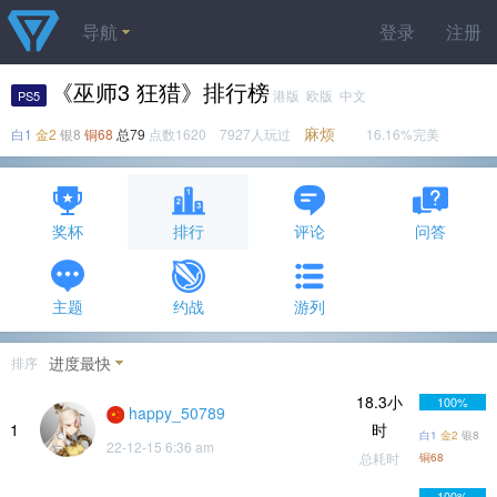
导航
登录
注册
《巫师3 狂猎》排行榜
港版 欧版 中文
PS5
麻烦
白1
金2
银8
铜68
总79
点数1620 7927人玩过
16.16%完美
奖杯
排行
评论
问答
主题
约战
游列
进度最快
排序
18.3小
100%
happy_50789
1
时
白1
金2
银8
22-12-15 6:36 am
总耗时
铜68
100%