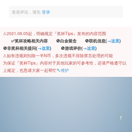
发表评论，请先
登录
⚠️2021.08.05起，明确规定『奖杯Tips』发布的内容范围
✅奖杯攻略相关内容 🚫白金留念 🚫联机信息(
→这里
)
🚫非奖杯相关提问(
→这里
) 🚫游戏评价(
→这里
)
⚠️如有违规则扣除一半N币，多次违规不排除禁言处理的可能
为保证『奖杯Tips』内容对于其他玩家的可参考性，还请严格遵守以
上规定，也恳请大家一起帮忙
🔨维护
T