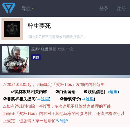
导航
登录
注册
醉生夢死
同時讓 7 種不同魔藥或煎藥發揮作用。
巫师3 狂猎
港版 欧版 中文
PS5
⚠️2021.08.05起，明确规定『奖杯Tips』发布的内容范围
✅奖杯攻略相关内容 🚫白金留念 🚫联机信息(
→这里
)
🚫非奖杯相关提问(
→这里
) 🚫游戏评价(
→这里
)
⚠️如有违规则扣除一半N币，多次违规不排除禁言处理的可能
为保证『奖杯Tips』内容对于其他玩家的可参考性，还请严格遵守以
上规定，也恳请大家一起帮忙
🔨维护