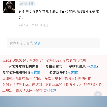
solider898
这个需要特意学习几个炼金术的技能来增加毒性承受能
力。
2024-04-02 19:34
江西
发表评论，请先
登录
⚠️2021.08.05起，明确规定『奖杯Tips』发布的内容范围
✅奖杯攻略相关内容 🚫白金留念 🚫联机信息(
→这里
)
🚫非奖杯相关提问(
→这里
) 🚫游戏评价(
→这里
)
⚠️如有违规则扣除一半N币，多次违规不排除禁言处理的可能
为保证『奖杯Tips』内容对于其他玩家的可参考性，还请严格遵守以
上规定，也恳请大家一起帮忙
🔨维护
T