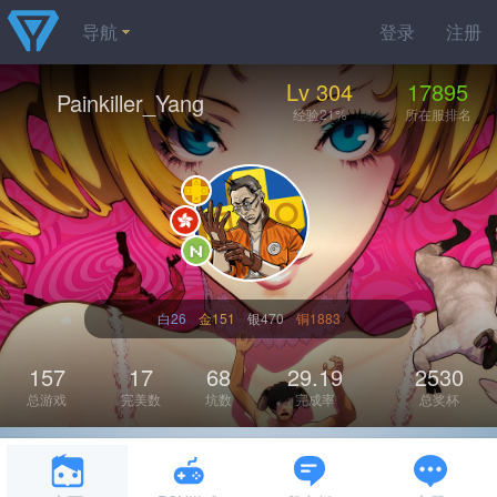
导航
登录
注册
Lv 304
17895
Painkiller_Yang
经验21%
所在服排名
白26
金151
银470
铜1883
157
17
68
29.19
2530
总游戏
完美数
坑数
完成率
总奖杯