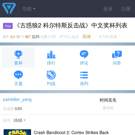
导航
登录
注册
《古惑狼2 科尔特斯反击战》中文奖杯列表
PS4
困难
白1
金6
银11
铜7
总25
点数1155 3710人玩过
6.74%完美
奖杯
排行
评论
问答
主题
约战
游列
painkiller_yang
时间丢失
最后杯
完成度
0/25
XMB
排序
Crash Bandicoot 2: Cortex Strikes Back