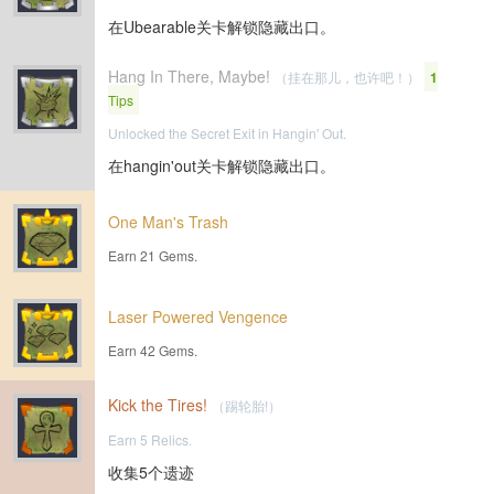
在Ubearable关卡解锁隐藏出口。
Hang In There, Maybe!
（挂在那儿，也许吧！）
1
Tips
Unlocked the Secret Exit in Hangin' Out.
在hangin'out关卡解锁隐藏出口。
One Man's Trash
Earn 21 Gems.
Laser Powered Vengence
Earn 42 Gems.
Kick the Tires!
（踢轮胎!）
Earn 5 Relics.
收集5个遗迹