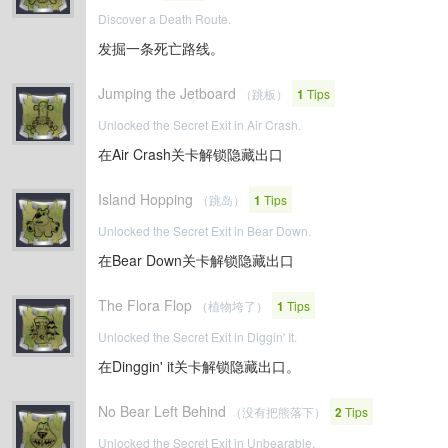
Discover a Death Route.
发掘一条死亡路线。
Jumping the Jetboard
（跳板）
1
Tips
Unlocked the Secret Exit in Air Crash.
在Air Crash关卡解锁隐藏出口
Island Hopping
（跳岛）
1
Tips
Unlocked the Secret Exit in Bear Down.
在Bear Down关卡解锁隐藏出口
The Flora Flop
（植物垮了）
1
Tips
Unlocked the Secret Exit in Diggin' It.
在Dinggin' it关卡解锁隐藏出口。
No Bear Left Behind
（没有把熊落下）
2
Tips
Unlocked the Secret Exit in Unbearable.