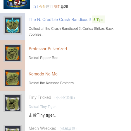
白1
金6
银11
铜7
总25
The N. Credible Crash Bandicoot!
5
Tips
Collect all the Crash Bandicoot 2: Cortex Strikes Back
trophies.
Professor Pulverized
Defeat Ripper Roo.
Komodo No Mo
Defeat the Komodo Brothers.
Tiny Tricked
（小小的欺骗）
Defeat Tiny Tiger.
击败Tiny tiger。
Mech Wrecked
（机械故障）