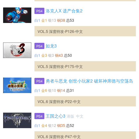
洛克人X 遗产合集2
PS4
白1
金1
银13
铜38
总53
VOL.5 深度特攻-P126-中文
如龙3
PS4
白1
金3
银3
铜43
总50
VOL.5 深度特攻-P175-中文
勇者斗恶龙 创世小玩家2 破坏神席德与空荡岛
PS4
白1
金6
银10
铜14
总31
VOL.6 深度特攻-P22-中文
王国之心3
港版 中文
PS4
白1
金4
银12
铜35
总52
VOL.6 深度特攻-P47-中文