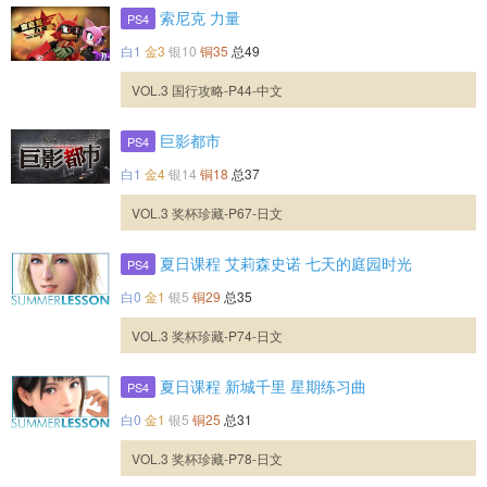
索尼克 力量
PS4
白1
金3
银10
铜35
总49
VOL.3 国行攻略-P44-中文
巨影都市
PS4
白1
金4
银14
铜18
总37
VOL.3 奖杯珍藏-P67-日文
夏日课程 艾莉森史诺 七天的庭园时光
PS4
白0
金1
银5
铜29
总35
VOL.3 奖杯珍藏-P74-日文
夏日课程 新城千里 星期练习曲
PS4
白0
金1
银5
铜25
总31
VOL.3 奖杯珍藏-P78-日文