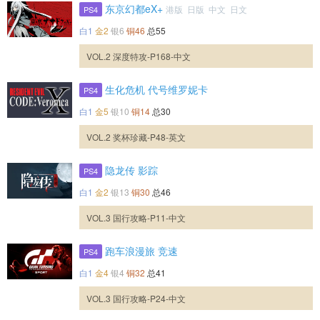
东京幻都eX+
港版 日版 中文 日文
PS4
白1
金2
银6
铜46
总55
VOL.2 深度特攻-P168-中文
生化危机 代号维罗妮卡
PS4
白1
金5
银10
铜14
总30
VOL.2 奖杯珍藏-P48-英文
隐龙传 影踪
PS4
白1
金2
银13
铜30
总46
VOL.3 国行攻略-P11-中文
跑车浪漫旅 竞速
PS4
白1
金4
银4
铜32
总41
VOL.3 国行攻略-P24-中文