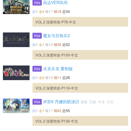
高达VERSUS
PS4
白1
金4
银11
铜18
总34
VOL.2 深度特攻-P78-中文
魔女与百骑兵2
PS4
白1
金1
银14
铜36
总52
VOL.2 深度特攻-P100-中文
乐克乐克 重制版
PS4
白1
金6
银10
铜11
总28
VOL.2 深度特攻-P116-中文
伊苏8 丹娜的陨涕日
港版 日版 中文 日文
PS4
白1
金1
银11
铜42
总55
VOL.2 深度特攻-P136-中文