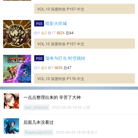
VOL.10 深度特攻-P157-中文
暗影火炬城
PS5
白1
金2
银17
铜24
总44
VOL.10 深度特攻-P157-中文
瑞奇与叮当 时空跳转
PS5
白1
金3
银7
铜36
总47
VOL.10 深度特攻-P176-中文
一点点整理出来的 辛苦了大神
2023-06-29 18:06 江苏
ban_shanyao
后面几本没看过
2023-06-29 18:56 黑龙江
Rapiecage2015