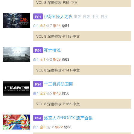
VOL.8 深度特攻-P85-中文
伊苏9 怪人之夜
港版 日版 中文 日文
PS4
白1
金2
银7
铜44
总54
VOL.8 深度特攻-P118-中文
死亡搁浅
PS4
白1
金1
银2
铜59
总63
VOL.8 深度特攻-P141-中文
十三机兵防卫圈
PS4
白1
金2
银5
铜48
总56
VOL.8 深度特攻-P165-中文
洛克人ZERO/ZX 遗产合集
PS4
白1
金3
银12
铜22
总38