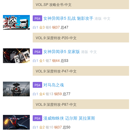
VOL.SP 攻略全书-中文
女神异闻录5 乱战 魅影攻手
港版 中文
PS4
白1
金3
银6
铜37
总47
VOL.9 深度特攻-P20-中文
女神异闻录5 皇家版
港版 中文
PS4
白1
金1
银7
铜44
总53
VOL.9 深度特攻-P47-中文
对马岛之魂
PS4
白1
金4
银13
铜59
总77
VOL.9 深度特攻-P87-中文
漫威蜘蛛侠 迈尔斯 莫拉莱斯
PS4
白1
金2
银10
铜37
总50