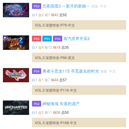
无夜国度2 ～新月的新娘～
港版 中文
PS4
白1
金2
银7
铜42
总52
VOL.3 深度特攻-P79-中文
蒸汽世界开采2
PS3
PSV
PS4
白1
金4
银12
铜18
总35
VOL.3 深度特攻-P96-英文
勇者斗恶龙11S 寻觅逝去的时光
港版 中文
PS4
白1
金1
银7
铜48
总57
VOL.3 深度特攻-P116-中文
神秘海域 失落的遗产
PS4
白1
金2
银11
铜36
总50
VOL.3 深度特攻-P168-中文