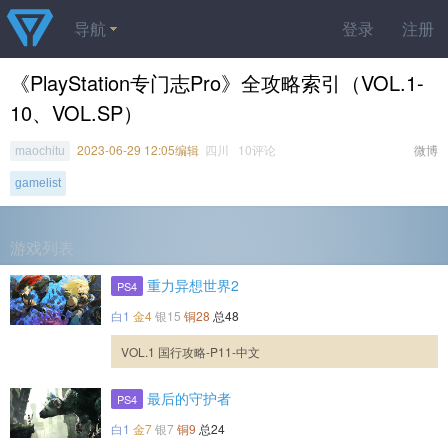
导航
登录
注册
《PlayStation专门志Pro》全攻略索引（VOL.1-
10、VOL.SP）
2023-06-29 12:05编辑
四川 10评论
微博
maochitu
gamelist
游戏列表
重力异想世界2
PS4
白1
金4
银15
铜28
总48
VOL.1 国行攻略-P11-中文
最后的守护者
PS4
白1
金7
银7
铜9
总24