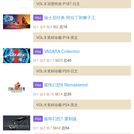
VOL.8 深度特攻-P187-日文
迪士尼经典 阿拉丁和狮子王
PS4
白1
金9
银4
铜2
总16
VOL.8 奖杯珍藏-P18-英文
VASARA Collection
PS4
白1
金3
银13
铜23
总40
VOL.8 奖杯珍藏-P20-日文
最终幻想8 Remastered
PS4
白1
金4
银16
铜14
总35
VOL.8 奖杯珍藏-P24-英文
最终幻想7 重制版
PS4
白1
金2
银7
铜44
总54