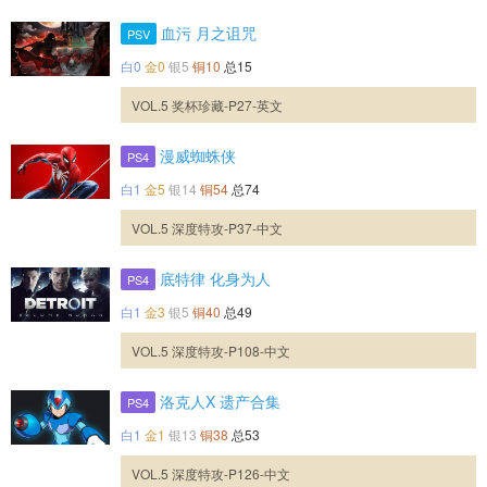
血污 月之诅咒
PSV
白0
金0
银5
铜10
总15
VOL.5 奖杯珍藏-P27-英文
漫威蜘蛛侠
PS4
白1
金5
银14
铜54
总74
VOL.5 深度特攻-P37-中文
底特律 化身为人
PS4
白1
金3
银5
铜40
总49
VOL.5 深度特攻-P108-中文
洛克人X 遗产合集
PS4
白1
金1
银13
铜38
总53
VOL.5 深度特攻-P126-中文