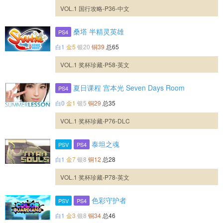
VOL.1 国行攻略-P36-中文
桑塔 半精灵英雄
PS4
白1
金5
银20
铜39
总65
VOL.1 奖杯珍藏-P58-英文
夏日课程 宫本光 Seven Days Room
PS4
白0
金1
银5
铜29
总35
VOL.1 奖杯珍藏-P76-DLC
泰坦之魂
PSV
PS4
白1
金7
银8
铜12
总28
VOL.1 奖杯珍藏-P78-英文
色彩守护者
PSV
PS4
白1
金3
银8
铜34
总46