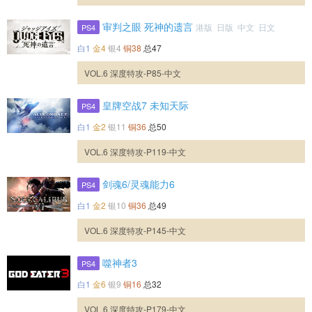
审判之眼 死神的遗言
港版 日版 中文 日文
PS4
白1
金4
银4
铜38
总47
VOL.6 深度特攻-P85-中文
皇牌空战7 未知天际
PS4
白1
金2
银11
铜36
总50
VOL.6 深度特攻-P119-中文
剑魂6/灵魂能力6
PS4
白1
金2
银10
铜36
总49
VOL.6 深度特攻-P145-中文
噬神者3
PS4
白1
金6
银9
铜16
总32
VOL.6 深度特攻-P179-中文