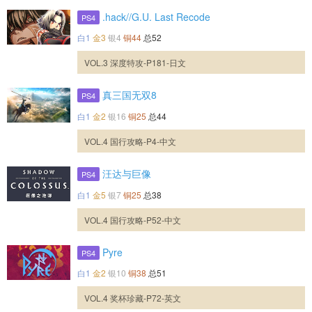
.hack//G.U. Last Recode
PS4
白1
金3
银4
铜44
总52
VOL.3 深度特攻-P181-日文
真三国无双8
PS4
白1
金2
银16
铜25
总44
VOL.4 国行攻略-P4-中文
汪达与巨像
PS4
白1
金5
银7
铜25
总38
VOL.4 国行攻略-P52-中文
Pyre
PS4
白1
金2
银10
铜38
总51
VOL.4 奖杯珍藏-P72-英文