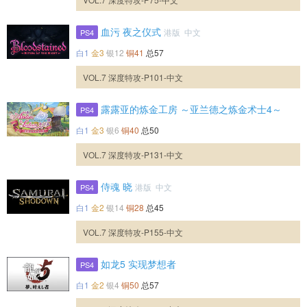
血污 夜之仪式
港版 中文
PS4
白1
金3
银12
铜41
总57
VOL.7 深度特攻-P101-中文
露露亚的炼金工房 ～亚兰德之炼金术士4～
PS4
白1
金3
银6
铜40
总50
VOL.7 深度特攻-P131-中文
侍魂 晓
港版 中文
PS4
白1
金2
银14
铜28
总45
VOL.7 深度特攻-P155-中文
如龙5 实现梦想者
PS4
白1
金2
银4
铜50
总57