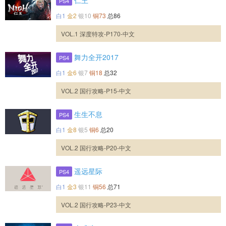
仁王
PS4
白1
金2
银10
铜73
总86
VOL.1 深度特攻-P170-中文
舞力全开2017
PS4
白1
金6
银7
铜18
总32
VOL.2 国行攻略-P15-中文
生生不息
PS4
白1
金8
银5
铜6
总20
VOL.2 国行攻略-P20-中文
遥远星际
PS4
白1
金3
银11
铜56
总71
VOL.2 国行攻略-P23-中文