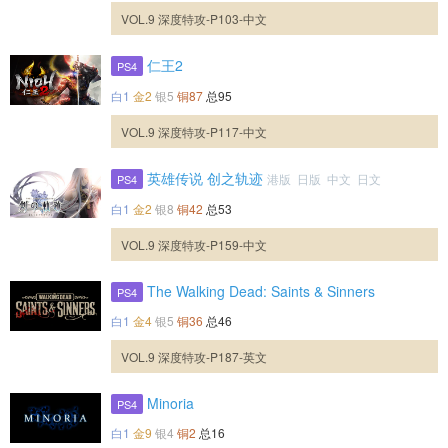
VOL.9 深度特攻-P103-中文
仁王2
PS4
白1
金2
银5
铜87
总95
VOL.9 深度特攻-P117-中文
英雄传说 创之轨迹
港版 日版 中文 日文
PS4
白1
金2
银8
铜42
总53
VOL.9 深度特攻-P159-中文
The Walking Dead: Saints & Sinners
PS4
白1
金4
银5
铜36
总46
VOL.9 深度特攻-P187-英文
Minoria
PS4
白1
金9
银4
铜2
总16