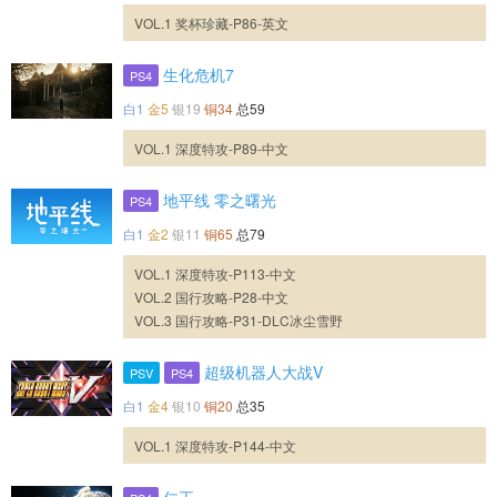
VOL.1 奖杯珍藏-P86-英文
生化危机7
PS4
白1
金5
银19
铜34
总59
VOL.1 深度特攻-P89-中文
地平线 零之曙光
PS4
白1
金2
银11
铜65
总79
VOL.1 深度特攻-P113-中文
VOL.2 国行攻略-P28-中文
VOL.3 国行攻略-P31-DLC冰尘雪野
超级机器人大战V
PSV
PS4
白1
金4
银10
铜20
总35
VOL.1 深度特攻-P144-中文