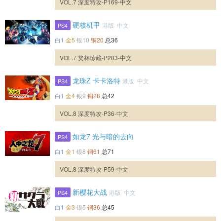
VOL.7 深度特攻-P169-中文
硬核机甲
港版 中文
PS4
白1
金5
银10
铜20
总36
VOL.7 奖杯珍藏-P203-中文
龙珠Z 卡卡洛特
港版 中文
PS4
白1
金4
银9
铜28
总42
VOL.8 深度特攻-P36-中文
如龙7 光与暗的去向
PS4
白1
金1
银8
铜61
总71
VOL.8 深度特攻-P59-中文
新樱花大战
港版 中文
PS4
白1
金3
银5
铜36
总45