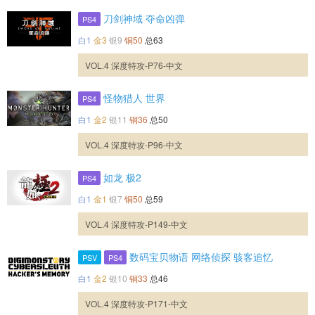
刀剑神域 夺命凶弹
PS4
白1
金3
银9
铜50
总63
VOL.4 深度特攻-P76-中文
怪物猎人 世界
PS4
白1
金2
银11
铜36
总50
VOL.4 深度特攻-P96-中文
如龙 极2
PS4
白1
金1
银7
铜50
总59
VOL.4 深度特攻-P149-中文
数码宝贝物语 网络侦探 骇客追忆
PSV
PS4
白1
金2
银10
铜33
总46
VOL.4 深度特攻-P171-中文