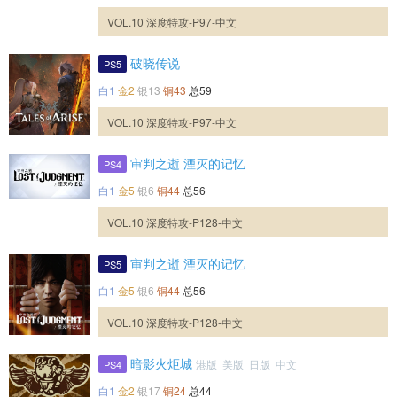
VOL.10 深度特攻-P97-中文
破晓传说
PS5
白1
金2
银13
铜43
总59
VOL.10 深度特攻-P97-中文
审判之逝 湮灭的记忆
PS4
白1
金5
银6
铜44
总56
VOL.10 深度特攻-P128-中文
审判之逝 湮灭的记忆
PS5
白1
金5
银6
铜44
总56
VOL.10 深度特攻-P128-中文
暗影火炬城
港版 美版 日版 中文
PS4
白1
金2
银17
铜24
总44