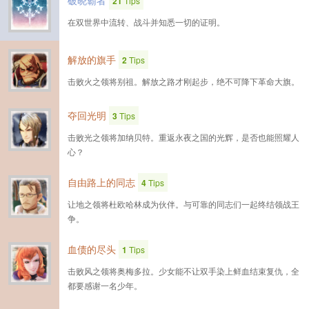
破晓霸者
21
Tips
在双世界中流转、战斗并知悉一切的证明。
解放的旗手
2
Tips
击败火之领将别祖。解放之路才刚起步，绝不可降下革命大旗。
夺回光明
3
Tips
击败光之领将加纳贝特。重返永夜之国的光辉，是否也能照耀人
心？
自由路上的同志
4
Tips
让地之领将杜欧哈林成为伙伴。与可靠的同志们一起终结领战王
争。
血债的尽头
1
Tips
击败风之领将奥梅多拉。少女能不让双手染上鲜血结束复仇，全
都要感谢一名少年。