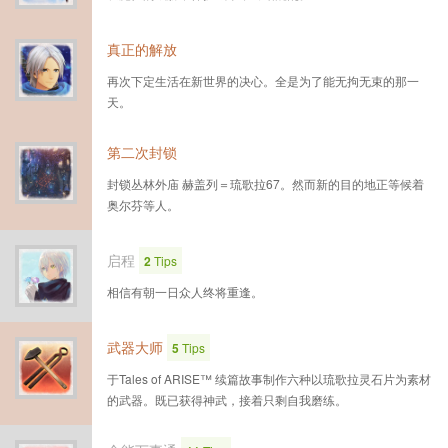
真正的解放
再次下定生活在新世界的决心。全是为了能无拘无束的那一
天。
第二次封锁
封锁丛林外庙 赫盖列＝琉歌拉67。然而新的目的地正等候着
奥尔芬等人。
启程
2
Tips
相信有朝一日众人终将重逢。
武器大师
5
Tips
于Tales of ARISE™ 续篇故事制作六种以琉歌拉灵石片为素材
的武器。既已获得神武，接着只剩自我磨练。