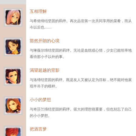
互相理解
与希侬缔结坚固的羁绊。再次品尝第一次共同享用的菜肴，而从
今以后也……
豁然开朗的心境
与琳薇尔缔结坚固的羁绊。无论是血统或心情，少女已能坦率地
看待那小子以外的事。
渴望超越的背影
与洛缔结坚固的羁绊。既是友人又被认定为目标，绝不能对他展
现半吊子的模样。
小小的梦想
与奇莎兰缔结坚固的羁绊。偌大的理想很重要，但也别忘了自己
的小小梦想。
把酒言梦