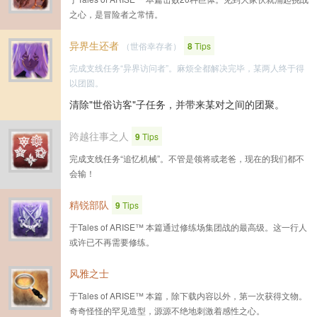
之心，是冒险者之常情。
异界生还者
（世俗幸存者）
8
Tips
完成支线任务“异界访问者”。麻烦全都解决完毕，某两人终于得
以团圆。
清除"世俗访客"子任务，并带来某对之间的团聚。
跨越往事之人
9
Tips
完成支线任务“追忆机械”。不管是领将或老爸，现在的我们都不
会输！
精锐部队
9
Tips
于Tales of ARISE™ 本篇通过修练场集团战的最高级。这一行人
或许已不再需要修练。
风雅之士
于Tales of ARISE™ 本篇，除下载内容以外，第一次获得文物。
奇奇怪怪的罕见造型，源源不绝地刺激着感性之心。