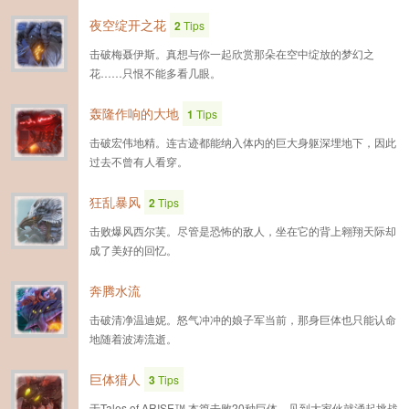
夜空绽开之花
2
Tips
击破梅聂伊斯。真想与你一起欣赏那朵在空中绽放的梦幻之
花……只恨不能多看几眼。
轰隆作响的大地
1
Tips
击破宏伟地精。连古迹都能纳入体内的巨大身躯深埋地下，因此
过去不曾有人看穿。
狂乱暴风
2
Tips
击败爆风西尔芙。尽管是恐怖的敌人，坐在它的背上翱翔天际却
成了美好的回忆。
奔腾水流
击破清净温迪妮。怒气冲冲的娘子军当前，那身巨体也只能认命
地随着波涛流逝。
巨体猎人
3
Tips
于Tales of ARISE™ 本篇击败20种巨体。见到大家伙就涌起挑战