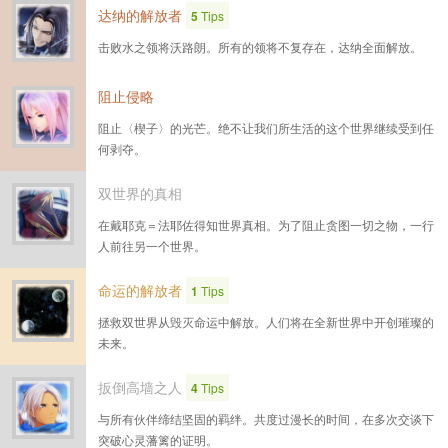
达纳的解放者
5
Tips
击败水之领将沃路朗。所有的领将不复存在，达纳全面解放。
阻止侵略
阻止〈楔子〉的光芒。绝不让我们所生活的这个世界继续受到任
何剥夺。
双世界的真相
在戴耶克＝法耶佐得知世界真相。为了阻止贪图一切之物，一行
人前往另一个世界。
命运的解放者
1
Tips
拯救双世界从毁灭命运中解放。人们将在全新世界中开创璀璨的
未来。
扳倒高墙之人
4
Tips
与所有伙伴缔结坚固的羁绊。共度过漫长的时间，在多次交谈下
突破心灵藩篱的证明。