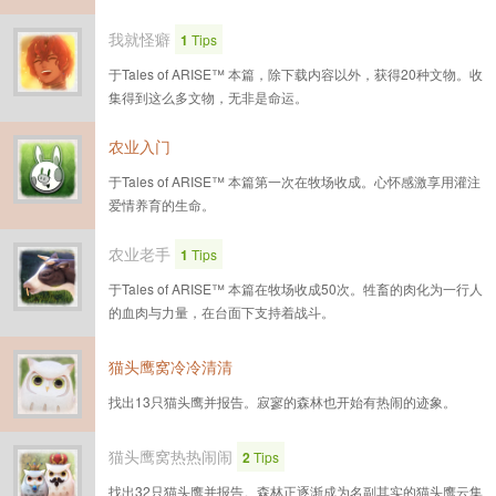
我就怪癖
1
Tips
于Tales of ARISE™ 本篇，除下载内容以外，获得20种文物。收
集得到这么多文物，无非是命运。
农业入门
于Tales of ARISE™ 本篇第一次在牧场收成。心怀感激享用灌注
爱情养育的生命。
农业老手
1
Tips
于Tales of ARISE™ 本篇在牧场收成50次。牲畜的肉化为一行人
的血肉与力量，在台面下支持着战斗。
猫头鹰窝冷冷清清
找出13只猫头鹰并报告。寂寥的森林也开始有热闹的迹象。
猫头鹰窝热热闹闹
2
Tips
找出32只猫头鹰并报告。森林正逐渐成为名副其实的猫头鹰云集