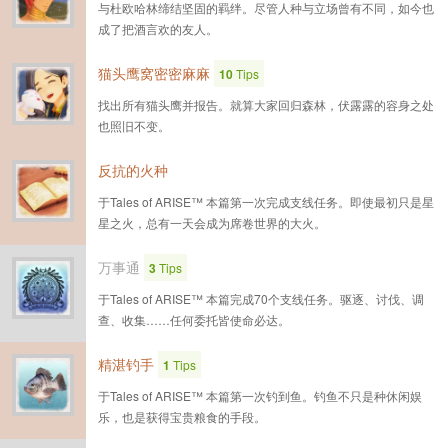
与杜欧哈林缔结坚固的羁绊。尽管人种与立场曾有不同，如今也
成了把酒言欢的友人。
猫头鹰窝密密麻麻
10
Tips
找出所有猫头鹰并报告。就算大家回归森林，伏露露的容身之处
也照旧不变。
反抗的火种
于Tales of ARISE™ 本篇第一次完成支线任务。即使最初只是星
星之火，总有一天会成为席卷世界的大火。
万事通
3
Tips
于Tales of ARISE™ 本篇完成70个支线任务。驱逐、讨伐、调
查、收集……任何委托皆使命必达。
精湛钓手
1
Tips
于Tales of ARISE™ 本篇第一次钓到鱼。钓鱼不只是种休闲娱
乐，也是获得宝贵粮食的手段。