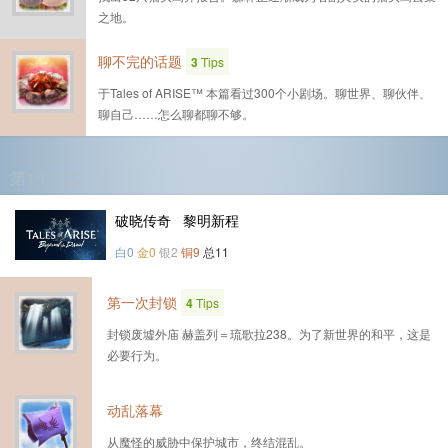
之地。
聊不完的话题
3
Tips
于Tales of ARISE™ 本篇看过300个小剧场。聊世界、聊伙伴、
聊自己……怎么聊都聊不够。
第1个DLC
破晓传奇 黎明新程
白0
金0
银2
铜9
总11
第一次封锁
4
Tips
封锁废墟外庙 赫盖列＝琉歌拉238。为了新世界的和平，这是
必要行为。
动乱落幕
从魔怪的威胁中保护城市，终结混乱。