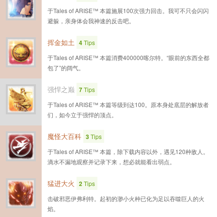
于Tales of ARISE™ 本篇施展100次强力回击。我可不只会闪闪
避躲，亲身体会我神速的反击吧。
挥金如土
4
Tips
于Tales of ARISE™ 本篇消费400000喀尔特。“眼前的东西全都
包了”的阔气。
强悍之巅
7
Tips
于Tales of ARISE™ 本篇等级到达100。原本身处底层的解放者
们，如今立于强悍的顶点。
魔怪大百科
3
Tips
于Tales of ARISE™ 本篇，除下载内容以外，遇见120种敌人。
滴水不漏地观察并记录下来，想必就能看出弱点。
猛进大火
2
Tips
击破邪恶伊弗利特。起初的渺小火种已化为足以吞噬巨人的火
焰。