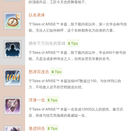
的顶级作品，工匠今天也挥舞着槌子。
以名表体
于Tales of ARISE™ 本篇，除下载内容以外，第一次学会称号技
能。无论人们如何称呼，这个名称都将化为自身的力量。
拥有千万别名的英雄
5
Tips
于Tales of ARISE™ 本篇，除下载内容以外，学会400个称号技
能。凡是达成多种伟业之人，自然会背负等量的名号。
怒涛百连击
8
Tips
于Tales of ARISE™ 本篇连续HIT数超过100。与伙伴同心协
力，不给敌人还手的空档接连出招。
浑身一击
5
Tips
于Tales of ARISE™ 本篇一击造成10000以上的损伤。极尽武
器、肉体与技艺而施展的最威猛一击。
激进回击
5
Tips