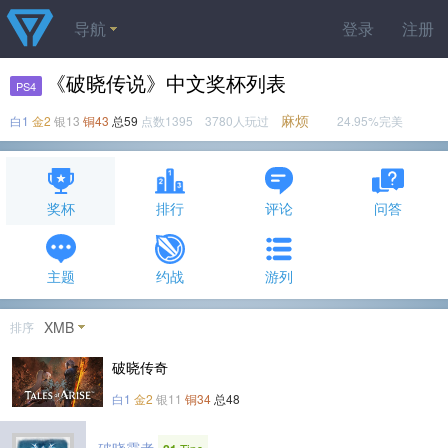
导航
登录
注册
《破晓传说》中文奖杯列表
PS4
麻烦
白1
金2
银13
铜43
总59
点数1395 3780人玩过
24.95%完美
奖杯
排行
评论
问答
主题
约战
游列
XMB
排序
破晓传奇
白1
金2
银11
铜34
总48