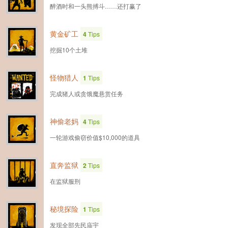
醉酒时和一头熊搏斗……还打赢了
黄金矿工
4
Tips
挖掘10个土堆
怪物猎人
1
Tips
完成猪人或贪饿魔悬赏任务
神偷老妈
4
Tips
一轮游戏偷窃价值$10,000的道具
直奔监狱
2
Tips
在监狱服刑
秘境探险
1
Tips
发现全部先民庙宇