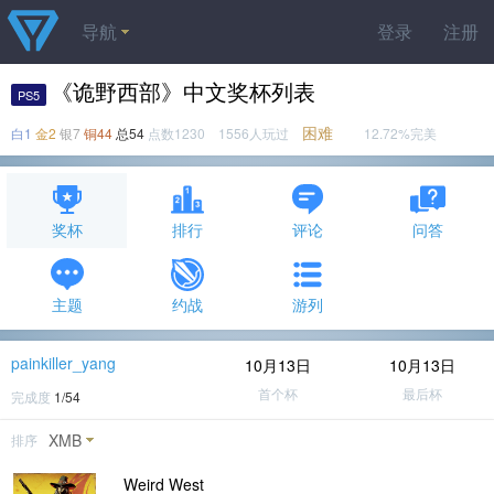
导航
登录
注册
《诡野西部》中文奖杯列表
PS5
困难
白1
金2
银7
铜44
总54
点数1230 1556人玩过
12.72%完美
奖杯
排行
评论
问答
主题
约战
游列
painkiller_yang
10月13日
10月13日
首个杯
最后杯
完成度
1/54
XMB
排序
Weird West