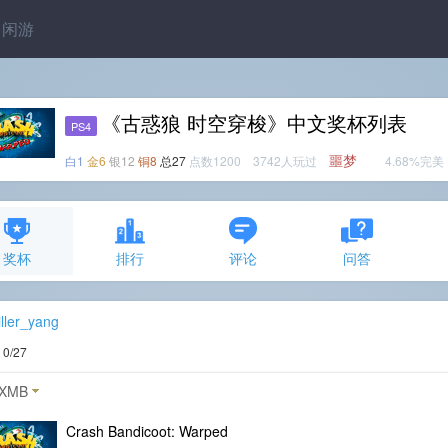
闲游
《古惑狼 时空穿梭》中文奖杯列表
PS4
噩梦
白1
金6
银12
铜8
总27
点数1200 3742人玩过
4.68%完美
奖杯
排行
评论
问答
iller_yang
度
0/27
XMB
Crash Bandicoot: Warped