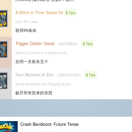
A Stitch in Time Saves 99
2
Tips
Earn 99 Lives.
获得99条命
Trigger Clickin' Good
（扳机喀嚓响）
2
Tips
Shoot 5 of them in a single level.
在同一关射杀五个
Your Moment of Zen
（你的禅定时刻）
3
Tips
Avoid whatever he's flinging at you.
躲开所有投来的东西
个DLC
Crash Bandicoot: Future Tense