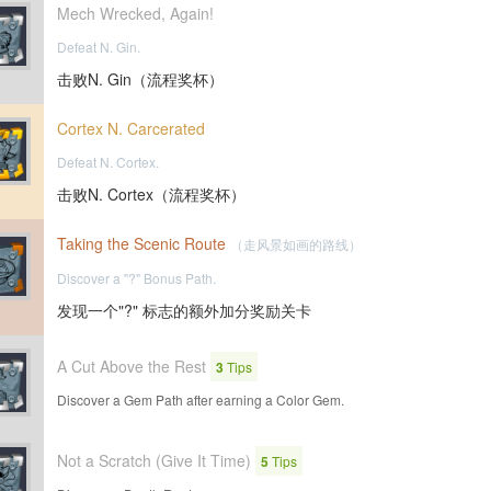
Mech Wrecked, Again!
Defeat N. Gin.
击败N. Gin（流程奖杯）
Cortex N. Carcerated
Defeat N. Cortex.
击败N. Cortex（流程奖杯）
Taking the Scenic Route
（走风景如画的路线）
Discover a "?" Bonus Path.
发现一个"?" 标志的额外加分奖励关卡
A Cut Above the Rest
3
Tips
Discover a Gem Path after earning a Color Gem.
Not a Scratch (Give It Time)
5
Tips