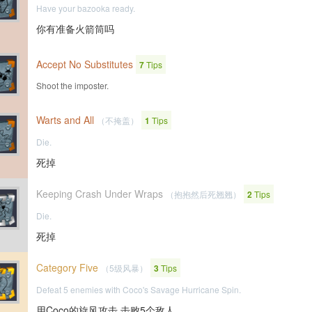
Have your bazooka ready.
你有准备火箭筒吗
Accept No Substitutes
7
Tips
Shoot the imposter.
Warts and All
（不掩盖）
1
Tips
Die.
死掉
Keeping Crash Under Wraps
（抱抱然后死翘翘）
2
Tips
Die.
死掉
Category Five
（5级风暴）
3
Tips
Defeat 5 enemies with Coco's Savage Hurricane Spin.
用Coco的旋风攻击 击败5个敌人