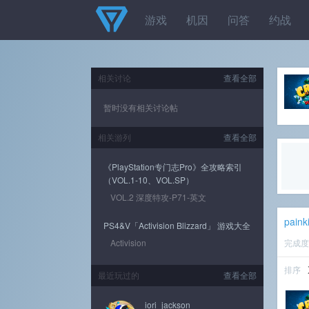
游戏
机因
问答
约战
相关讨论
查看全部
暂时没有相关讨论帖
相关游列
查看全部
《PlayStation专门志Pro》全攻略索引
（VOL.1-10、VOL.SP）
VOL.2 深度特攻-P71-英文
paink
PS4&V「Activision Blizzard」 游戏大全
Activision
完成
排序
最近玩过的
查看全部
iori_jackson