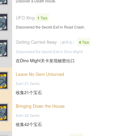
Discover a Death Route.
UFO Xing
1
Tips
Discovered the Secret Exit in Road Crash.
Getting Carried Away
（被带走）
4
Tips
Discovered the Secret Exit in Dino Might!
在Dino Might关卡发现秘密出口
Leave No Gem Unturned
Earn 21 Gems.
收集21个宝石
Bringing Down the House
Earn 42 Gems.
收集42个宝石