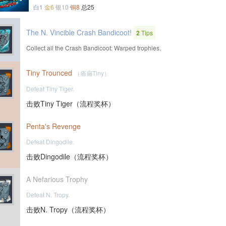
白1
金6
银10
铜8
总25
The N. Vincible Crash Bandicoot!
2
Tips
Collect all the Crash Bandicoot: Warped trophies.
Tiny Trounced
（痛扁Tiny）
Defeat Tiny Tiger.
击败Tiny Tiger（流程奖杯）
Penta's Revenge
Defeat Dingodile.
击败Dingodile（流程奖杯）
A Nefarious Trophy
Defeat N. Tropy.
击败N. Tropy（流程奖杯）