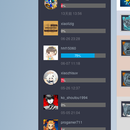
4%
13天前 13:56
xiaolizig
0%
06-26 23:28
hhf15060
75%
06-07 11:18
xiaozhisuv
7%
05-26 12:37
ko_shoutou1994
0%
05-05 21:04
progamer711
1%