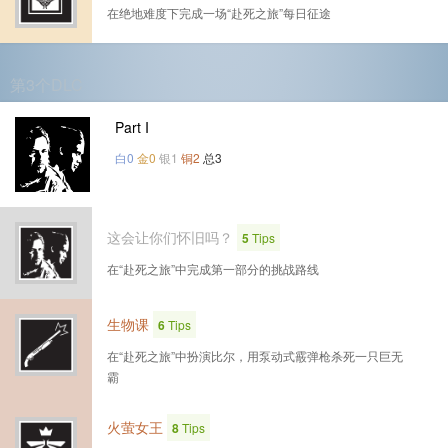
在绝地难度下完成一场“赴死之旅”每日征途
第3个DLC
Part I
白0
金0
银1
铜2
总3
这会让你们怀旧吗？
5
Tips
在“赴死之旅”中完成第一部分的挑战路线
生物课
6
Tips
在“赴死之旅”中扮演比尔，用泵动式霰弹枪杀死一只巨无
霸
火萤女王
8
Tips