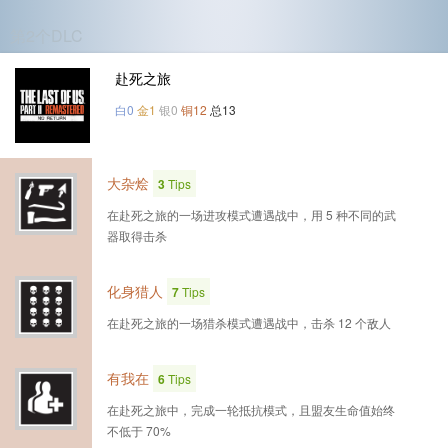
第2个DLC
赴死之旅
白0
金1
银0
铜12
总13
大杂烩
3
Tips
在赴死之旅的一场进攻模式遭遇战中，用 5 种不同的武
器取得击杀
化身猎人
7
Tips
在赴死之旅的一场猎杀模式遭遇战中，击杀 12 个敌人
有我在
6
Tips
在赴死之旅中，完成一轮抵抗模式，且盟友生命值始终
不低于 70%