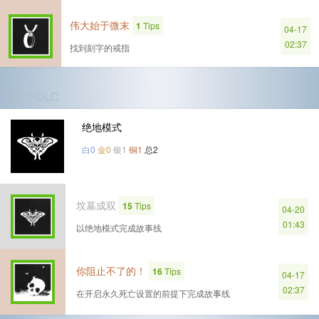
伟大始于微末
1
Tips
04-17
02:37
找到刻字的戒指
第1个DLC
绝地模式
白0
金0
银1
铜1
总2
坟墓成双
15
Tips
04-20
01:43
以绝地模式完成故事线
你阻止不了的！
16
Tips
04-17
02:37
在开启永久死亡设置的前提下完成故事线