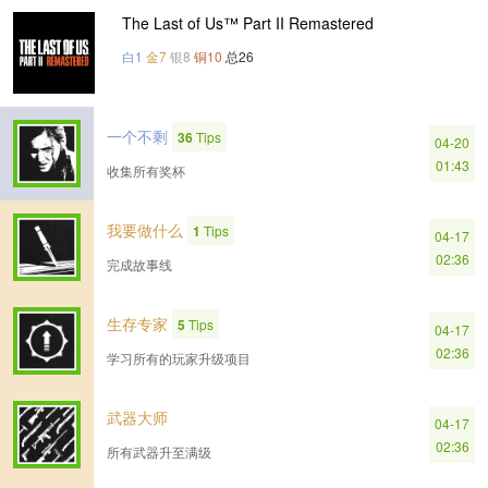
The Last of Us™ Part II Remastered
白1
金7
银8
铜10
总26
一个不剩
36
Tips
04-20
01:43
收集所有奖杯
我要做什么
1
Tips
04-17
02:36
完成故事线
生存专家
5
Tips
04-17
02:36
学习所有的玩家升级项目
武器大师
04-17
02:36
所有武器升至满级