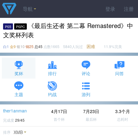
导航
登录
注册
《最后生还者 第二幕 Remastered》中
PS5
PSPC
文奖杯列表
困难
白1
金9
银10
铜25
总45
点数1665 5840人玩过
11.9%完美
奖杯
排行
评论
问答
主题
约战
游列
ther1anman
4月17日
7月23日
3.3个月
首个杯
最后杯
总耗时
完成度
29/45
XMB
排序