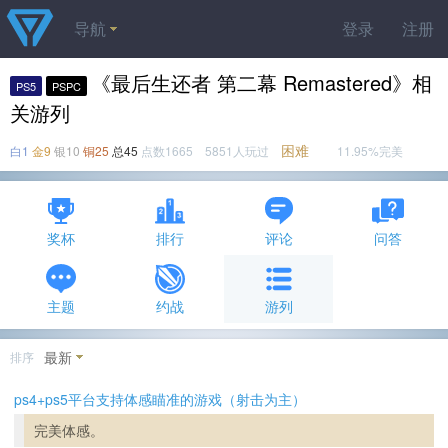
导航
登录
注册
《最后生还者 第二幕 Remastered》相
PS5
PSPC
关游列
困难
白1
金9
银10
铜25
总45
点数1665 5851人玩过
11.95%完美
奖杯
排行
评论
问答
主题
约战
游列
最新
排序
ps4+ps5平台支持体感瞄准的游戏（射击为主）
完美体感。