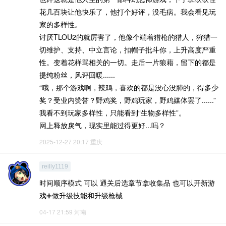
花几百块让他快乐了，他打个好评，没毛病。我会看见玩
家的多样性。
讨厌TLOU2的就厉害了，他像个端着猎枪的猎人，狩猎一
切维护、支持、中立言论，扣帽子批斗你，上升高度严重
性。变着花样骂相关的一切。走后一片狼藉，留下的都是
提纯粉丝，风评回暖......
“哦，那个游戏啊，辣鸡，喜欢的都是没心没肺的，得多少
奖？受业内赞誉？野鸡奖，野鸡玩家，野鸡媒体罢了......”
我看不到玩家多样性，只能看到“生物多样性”。
网上释放戾气，现实里能过得更好...吗？
2025-12-27 20:17
重庆
reilly1119
时间顺序模式 可以 通关后选章节拿收集品 也可以开新游
戏➕做升级技能和升级枪械
04-17 21:59
河南