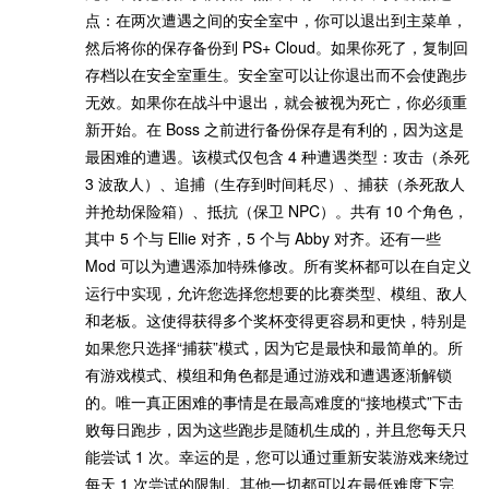
点：在两次遭遇之间的安全室中，你可以退出到主菜单，
然后将你的保存备份到 PS+ Cloud。如果你死了，复制回
存档以在安全室重生。安全室可以让你退出而不会使跑步
无效。如果你在战斗中退出，就会被视为死亡，你必须重
新开始。在 Boss 之前进行备份保存是有利的，因为这是
最困难的遭遇。该模式仅包含 4 种遭遇类型：攻击（杀死
3 波敌人）、追捕（生存到时间耗尽）、捕获（杀死敌人
并抢劫保险箱）、抵抗（保卫 NPC）。共有 10 个角色，
其中 5 个与 Ellie 对齐，5 个与 Abby 对齐。还有一些
Mod 可以为遭遇添加特殊修改。所有奖杯都可以在自定义
运行中实现，允许您选择您想要的比赛类型、模组、敌人
和老板。这使得获得多个奖杯变得更容易和更快，特别是
如果您只选择“捕获”模式，因为它是最快和最简单的。所
有游戏模式、模组和角色都是通过游戏和遭遇逐渐解锁
的。唯一真正困难的事情是在最高难度的“接地模式”下击
败每日跑步，因为这些跑步是随机生成的，并且您每天只
能尝试 1 次。幸运的是，您可以通过重新安装游戏来绕过
每天 1 次尝试的限制。其他一切都可以在最低难度下完