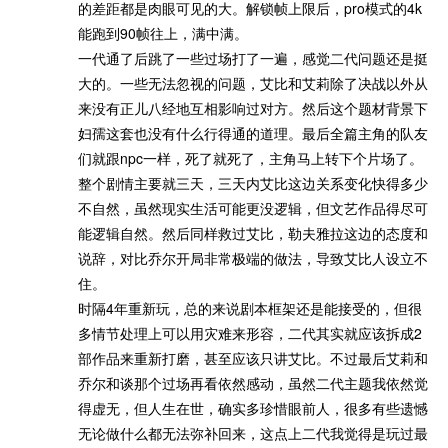
的差距都是肉眼可见的大。解锁帧上限后，pro模式的4k
能跑到90帧往上，满中满。
一代通了后跳了一些过场打了一遍，感觉二代问题还是挺
大的。一些无法忽视的问题，艾比和艾莉除了决战以外从
来没有正儿八经地互相影响过对方。然后这个题材背景下
妇孺这套也没有什么行得通的道理。最后全篇主角的队友
们就跟npc一样，死了就死了，主角马上转下个片场了。
整个剧情主要就三天，三天内艾比这边关系变化快得多少
不自然，虽然现实生活可能更没逻辑，但文艺作品得尽可
能逻辑自然。然后同样救过艾比，勒夫雅拉这边的态度和
说辞，对比乔尔开局非常极端的做法，导致艾比人设立不
住。
时隔4年重新玩，总的来说剧本框架还是能接受的，但很
多情节处理上可以用灾难来形容，二代其实就应该拆成2
部作品来重新打磨，甚至应该只讲艾比。不过最后艾莉和
乔尔和谈那个过场再看依然感动，虽然二代主题我依然觉
得虚无，但人生在世，确实多珍惜眼前人，很多有些遗憾
无论做什么都无法弥补回来，这点上二代我觉得是玩过最