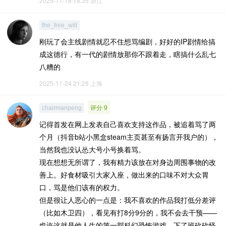
2025-11-18 18:35
浙江
the_free_will
刚玩了会主线剧情就忍不住想骂编剧，好好的IP剧情给搞
成这德行，有一代的剧情放那你不跟着走，瞎搞什么乱七
八糟的
2025-11-24 21:28
上海
评分 9
chairmanpeng
记得首发在网上发表自己喜欢支持这作品，被追着骂了两
个月（抖音b站小黑盒steam主页甚至有扬言开我户的），
当然我也没认怂大号小号换着骂。
现在想想无所谓了，我有精力该放在对身边周围事物的改
善上。好食材吸引大家入座，做出来的口味不对大众胃
口，骂是他们该有的权力。
但是很让人恶心的一点是：我不喜欢的作品我打低分差评
（比如木卫四），看见有打8分9分的，我不会去干预——
也许这就是他人生的第一部科幻恐怖游戏，下了班砍砍怪