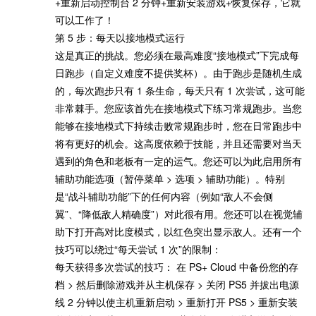
+重新启动控制台 2 分钟+重新安装游戏+恢复保存，它就
可以工作了！
第 5 步：每天以接地模式运行
这是真正的挑战。您必须在最高难度“接地模式”下完成每
日跑步（自定义难度不提供奖杯）。由于跑步是随机生成
的，每次跑步只有 1 条生命，每天只有 1 次尝试，这可能
非常棘手。您应该首先在接地模式下练习常规跑步。当您
能够在接地模式下持续击败常规跑步时，您在日常跑步中
将有更好的机会。这高度依赖于技能，并且还需要对当天
遇到的角色和老板有一定的运气。您还可以为此启用所有
辅助功能选项（暂停菜单 > 选项 > 辅助功能）。特别
是“战斗辅助功能”下的任何内容（例如“敌人不会侧
翼”、“降低敌人精确度”）对此很有用。您还可以在视觉辅
助下打开高对比度模式，以红色突出显示敌人。还有一个
技巧可以绕过“每天尝试 1 次”的限制：
每天获得多次尝试的技巧： 在 PS+ Cloud 中备份您的存
档 > 然后删除游戏并从主机保存 > 关闭 PS5 并拔出电源
线 2 分钟以使主机重新启动 > 重新打开 PS5 > 重新安装