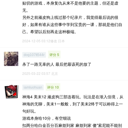
贴切的游戏，本身复仇从来不是他要的主题，但还是虚
无。
另外之前顽皮狗上线过那个纪录片，我觉得最后说的很
好，如果有谁从这些事中学到宝贵的一课，那就是他们自
己。希望以后别再走这种极端。
2024-12-05 03:12修改
日本
评分 5
dog107tt544r
杀了一路无辜的人 最后把最该死的放了
2025-03-22 03:57
北京
评分 10
iamluohuan
神海4 美末12 顽皮狗三部连着玩。玩法是在渐入佳境，从
神海的无聊，美末1一般般，到了美末2终于可以称得上一
句好玩。
游戏本身给10分，有空细说
扣两分给白金百分百麻烦到家 麻烦到家 傻*索尼能不能别