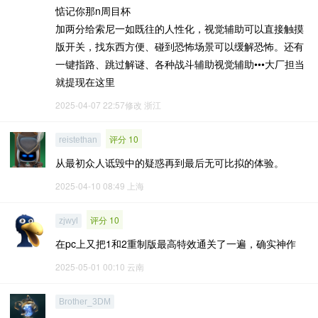
惦记你那n周目杯
加两分给索尼一如既往的人性化，视觉辅助可以直接触摸
版开关，找东西方便、碰到恐怖场景可以缓解恐怖。还有
一键指路、跳过解谜、各种战斗辅助视觉辅助•••大厂担当
就提现在这里
2025-04-07 22:57修改
浙江
评分 10
reistethan
从最初众人诋毁中的疑惑再到最后无可比拟的体验。
2025-04-10 08:49
上海
评分 10
zjwyl
在pc上又把1和2重制版最高特效通关了一遍，确实神作
2025-05-01 00:10
云南
Brother_3DM