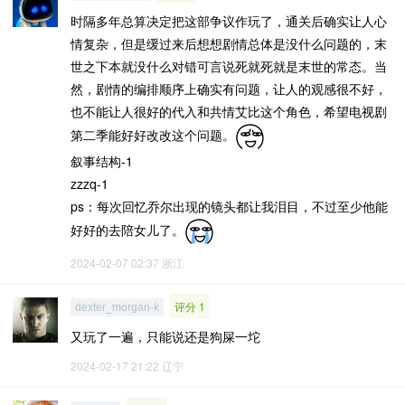
时隔多年总算决定把这部争议作玩了，通关后确实让人心
情复杂，但是缓过来后想想剧情总体是没什么问题的，末
世之下本就没什么对错可言说死就死就是末世的常态。当
然，剧情的编排顺序上确实有问题，让人的观感很不好，
也不能让人很好的代入和共情艾比这个角色，希望电视剧
第二季能好好改改这个问题。
叙事结构-1
zzzq-1
ps：每次回忆乔尔出现的镜头都让我泪目，不过至少他能
好好的去陪女儿了。
2024-02-07 02:37
浙江
评分 1
dexter_morgan-k
又玩了一遍，只能说还是狗屎一坨
2024-02-17 21:22
辽宁