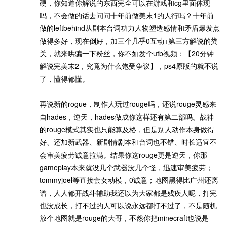
硬，你知道你解说的东西完全可以在游戏和cg里面体现
吗，不会做的话去问问十年前做美末1的人行吗？十年前
做的leftbehind从剧本台词功力人物塑造感情和矛盾爆发点
做得多好，现在倒好，加三个几乎0互动+第三方解说的粪
关，就来哄骗一下粉丝，你不如发个utb视频：【20分钟
解说完美末2，究竟为什么饱受争议】，ps4原版的就不说
了，懂得都懂。
再说新的rogue，制作人玩过rouge吗，还说rouge灵感来
自hades，逆天，hades做成你这样还有第二部吗。战神
的rouge模式其实也只能算及格，但是别人动作本身做得
好、还加新武器、新剧情剧本和台词也不错、时长适宜不
会审美疲劳诚意拉满。结果你这rouge更是逆天，你那
gameplay本来就没几个武器没几个怪，迅速审美疲劳；
tommyjoel等直接套女动模，0诚意；地图黑得比广州还离
谱，人人都开战斗辅助我还以为大家都是残疾人呢，打完
也没成长，打不过的人可以说永远都打不过了，不是随机
放个地图就是rouge的大哥，不然你把minecraft也说是