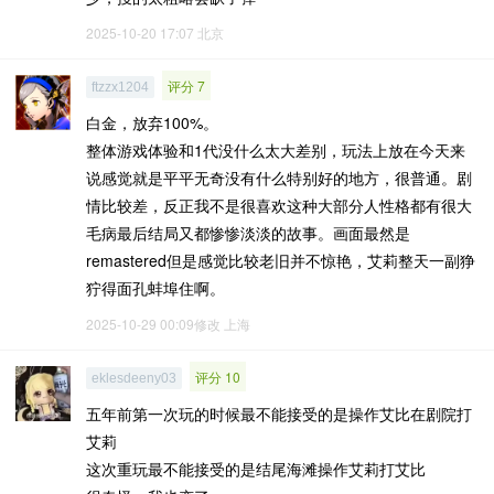
2025-10-20 17:07
北京
评分 7
ftzzx1204
白金，放弃100%。
整体游戏体验和1代没什么太大差别，玩法上放在今天来
说感觉就是平平无奇没有什么特别好的地方，很普通。剧
情比较差，反正我不是很喜欢这种大部分人性格都有很大
毛病最后结局又都惨惨淡淡的故事。画面最然是
remastered但是感觉比较老旧并不惊艳，艾莉整天一副狰
狞得面孔蚌埠住啊。
2025-10-29 00:09修改
上海
评分 10
eklesdeeny03
五年前第一次玩的时候最不能接受的是操作艾比在剧院打
艾莉
这次重玩最不能接受的是结尾海滩操作艾莉打艾比