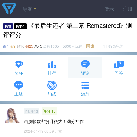
导航
登录
注册
《最后生还者 第二幕 Remastered》测
PS5
PSPC
评评分
困难
白1
金9
银10
铜25
总45
点数1665 5836人玩过
11.89%完美
奖杯
排行
评论
问答
主题
约战
游列
评分 10
haifeng
画质帧数都提升很大！满分神作！
2024-01-19 08:59
北京