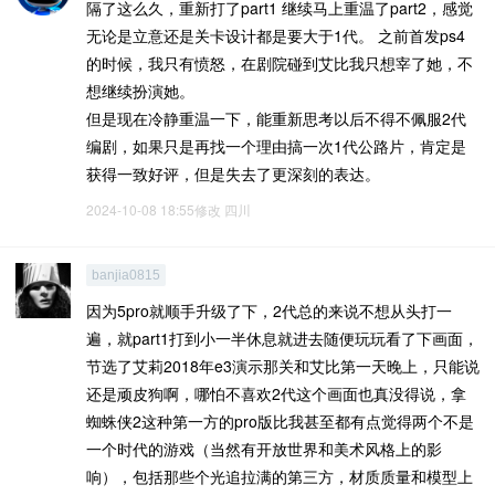
隔了这么久，重新打了part1 继续马上重温了part2，感觉
无论是立意还是关卡设计都是要大于1代。 之前首发ps4
的时候，我只有愤怒，在剧院碰到艾比我只想宰了她，不
想继续扮演她。
但是现在冷静重温一下，能重新思考以后不得不佩服2代
编剧，如果只是再找一个理由搞一次1代公路片，肯定是
获得一致好评，但是失去了更深刻的表达。
2024-10-08 18:55修改
四川
banjia0815
因为5pro就顺手升级了下，2代总的来说不想从头打一
遍，就part1打到小一半休息就进去随便玩玩看了下画面，
节选了艾莉2018年e3演示那关和艾比第一天晚上，只能说
还是顽皮狗啊，哪怕不喜欢2代这个画面也真没得说，拿
蜘蛛侠2这种第一方的pro版比我甚至都有点觉得两个不是
一个时代的游戏（当然有开放世界和美术风格上的影
响），包括那些个光追拉满的第三方，材质质量和模型上