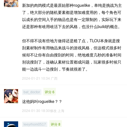
新加的肉鸽模式是最原始那种roguelike，单纯是挑战为主
了，绝大部分的随机要素都是增加难度用的，每个角色可
以成长的空间入手的物品也是有一定限制的，实际玩下来
还是那种有啥用啥活下去的风格，也没什么build的概念。
但不得不说有些地方做得还是糙了点，TLOU本身就是搜
刮素材制作有用物品来战斗的游戏风格，但这模式很多时
候却不让你有自由搜刮的时间，绝地难度几秒的准备时间
别说搜刮了，连确认素材位置都成问题，玩家很多时候只
能一边战斗一边搜刮，节奏就很差了。
2024-01-21 10:34
广西
评分 6
bat_doctor
这他妈叫roguelike？？
2024-01-30 18:30修改
上海
评分 8
leeyrhom0517