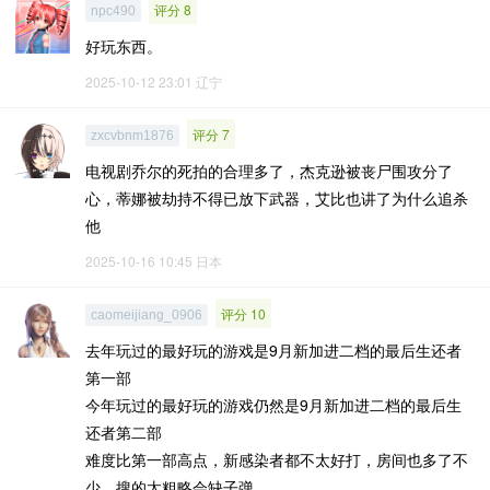
评分 8
npc490
好玩东西。
2025-10-12 23:01
辽宁
评分 7
zxcvbnm1876
电视剧乔尔的死拍的合理多了，杰克逊被丧尸围攻分了
心，蒂娜被劫持不得已放下武器，艾比也讲了为什么追杀
他
2025-10-16 10:45
日本
评分 10
caomeijiang_0906
去年玩过的最好玩的游戏是9月新加进二档的最后生还者
第一部
今年玩过的最好玩的游戏仍然是9月新加进二档的最后生
还者第二部
难度比第一部高点，新感染者都不太好打，房间也多了不
少，搜的太粗略会缺子弹