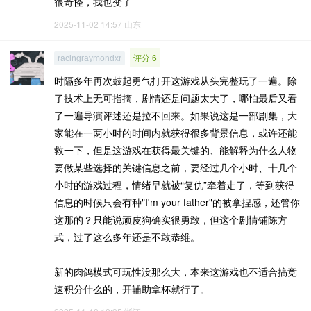
很奇怪，我也变了
2025-11-02 14:57
山东
评分 6
racingraymondxr
时隔多年再次鼓起勇气打开这游戏从头完整玩了一遍。除
了技术上无可指摘，剧情还是问题太大了，哪怕最后又看
了一遍导演评述还是拉不回来。如果说这是一部剧集，大
家能在一两小时的时间内就获得很多背景信息，或许还能
救一下，但是这游戏在获得最关键的、能解释为什么人物
要做某些选择的关键信息之前，要经过几个小时、十几个
小时的游戏过程，情绪早就被“复仇”牵着走了，等到获得
信息的时候只会有种"I'm your father"的被拿捏感，还管你
这那的？只能说顽皮狗确实很勇敢，但这个剧情铺陈方
式，过了这么多年还是不敢恭维。
新的肉鸽模式可玩性没那么大，本来这游戏也不适合搞竞
速积分什么的，开辅助拿杯就行了。