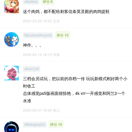
评分 6
dikefeisi
这个肉鸽，都不配给刺客信条英灵殿的肉鸽提鞋
2024-03-25 14:00
北京
评分 10
MizuharaKoyomi
神作。。。
2024-04-14 18:12
河南
ahun130
三档会员试玩，把以前的存档一传 玩玩新模式刚好两个小
时收工
总体感觉ps5版画面很惊艳，4k vrr一开感觉和阿兰2一个
水准
2024-05-31 18:44
浙江
评分 10
littlebigpig10