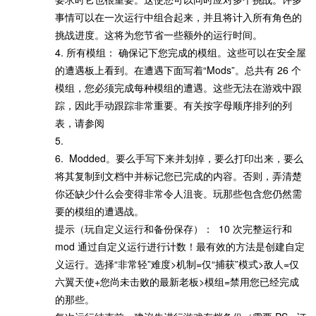
事情可以在一次运行中组合起来，并且将计入所有角色的
挑战进度。这将为您节省一些额外的运行时间。
4. 所有模组： 确保记下您完成的模组。这些可以在安全屋
的遭遇板上看到。在遭遇下面写着“Mods”。总共有 26 个
模组，您必须完成每种模组的遭遇。这些无法在游戏中跟
踪，因此手动跟踪非常重要。有关按字母顺序排列的列
表，请参阅
5.
6. Modded。要么手写下来并划掉，要么打印出来，要么
将其复制到文档中并标记您已完成的内容。否则，弄清楚
你还缺少什么会变得非常令人沮丧。玩那些包含您仍然需
要的模组的遭遇战。
提示（玩自定义运行和备份保存）： 10 次完整运行和
mod 通过自定义运行进行计数！最有效的方法是创建自定
义运行。选择“非常轻”难度>机制=仅“捕获”模式>敌人=仅
六翼天使+您尚未击败的最新老板>模组=禁用您已经完成
的那些。