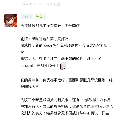
2024-01-19 11:28修改
福建
评分 1
fe1za0
画质帧数都几乎没有提升！零分粪作
剧情：没吃过这种菜，真好吃
游戏性：新的rogue符合我对顽皮狗不会做游戏的刻板印
象
总结：大厂打出了独立厂商不如的模样，甚至不如
tencent，开创性10分！
真的粪中粪，免费都不太行，画面和原版几乎没区别，纯
属圈钱大王。
先喷三个断壁残垣搬的新关卡，还有neil解说版，在作品
中加入解说和自己的思考初衷，你是米兰昆德拉吗，你也
没别人的实力；结果就像咒术回战打斗中加解说一样生