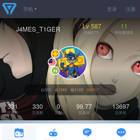
导航
登录
注册
Lv 587
11
J4MES_T1GER
经验57%
所在服排名
白305
金1382
银3103
铜8907
331
330
0
99.77
13697
总游戏
完美数
坑数
完成率
总奖杯