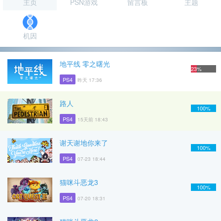
主页
PSN游戏
留言板
主题
机因
地平线 零之曙光
23%
PS4
昨天 17:36
路人
100%
PS4
15天前 18:43
谢天谢地你来了
100%
PS4
07-23 18:44
猫咪斗恶龙3
100%
PS4
07-20 18:31