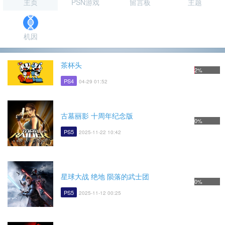
主页
PSN游戏
留言板
主题
机因
茶杯头
2%
PS4
04-29 01:52
古墓丽影 十周年纪念版
0%
PS5
2025-11-22 10:42
星球大战 绝地 陨落的武士团
0%
PS5
2025-11-12 00:25