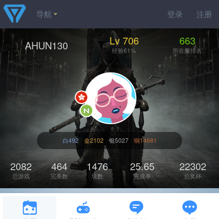
导航
登录
注册
Lv 706
663
AHUN130
经验61%
所在服排名
白492
金2102
银5027
铜14681
2082
464
1476
25.65
22302
总游戏
完美数
坑数
完成率
总奖杯