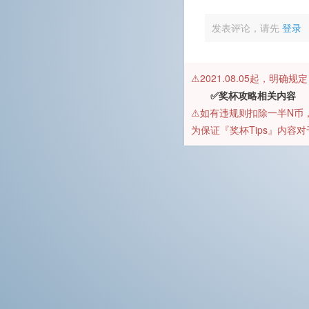
发表评论，请先
登录
⚠️2021.08.05起，明确
✅奖杯攻略相关内容 
⚠️如有违规则扣除一半N
为保证『奖杯Tips』内