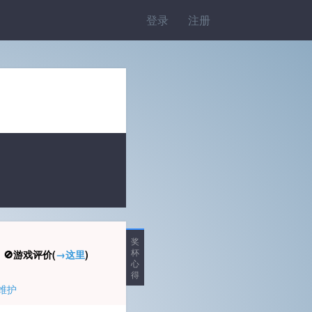
登录
注册
奖
杯
🚫游戏评价(
→这里
)
心
得
维护