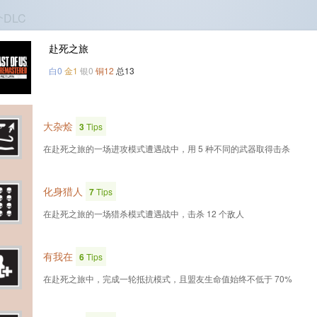
个DLC
赴死之旅
白0
金1
银0
铜12
总13
大杂烩
3
Tips
在赴死之旅的一场进攻模式遭遇战中，用 5 种不同的武器取得击杀
化身猎人
7
Tips
在赴死之旅的一场猎杀模式遭遇战中，击杀 12 个敌人
有我在
6
Tips
在赴死之旅中，完成一轮抵抗模式，且盟友生命值始终不低于 70%