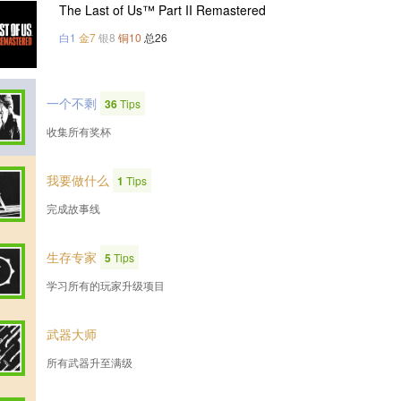
The Last of Us™ Part II Remastered
白1
金7
银8
铜10
总26
一个不剩
36
Tips
收集所有奖杯
我要做什么
1
Tips
完成故事线
生存专家
5
Tips
学习所有的玩家升级项目
武器大师
所有武器升至满级