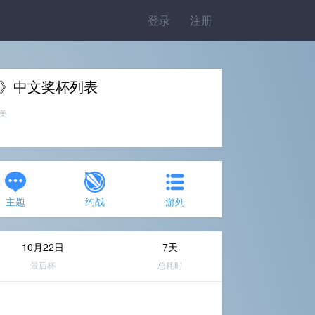
登录
注册
ed》中文奖杯列表
完美
主题
约战
游列
10月22日
7天
最后杯
总耗时