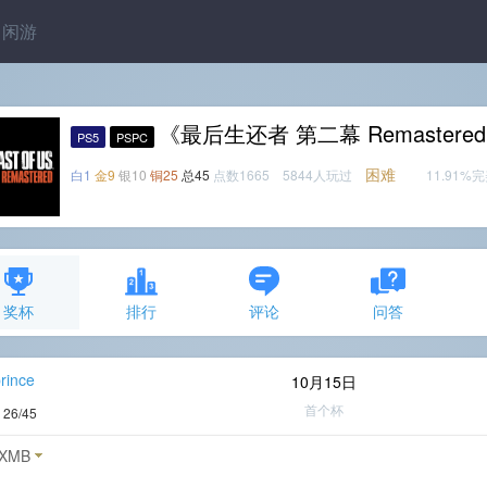
闲游
《最后生还者 第二幕 Remaster
PS5
PSPC
困难
白1
金9
银10
铜25
总45
点数1665 5844人玩过
11.91%
奖杯
排行
评论
问答
rince
10月15日
首个杯
度
26/45
XMB