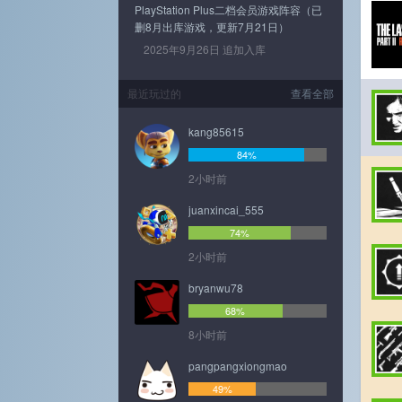
PlayStation Plus二档会员游戏阵容（已
删8月出库游戏，更新7月21日）
2025年9月26日 追加入库
最近玩过的
查看全部
kang85615
84%
2小时前
juanxincai_555
74%
2小时前
bryanwu78
68%
8小时前
pangpangxiongmao
49%