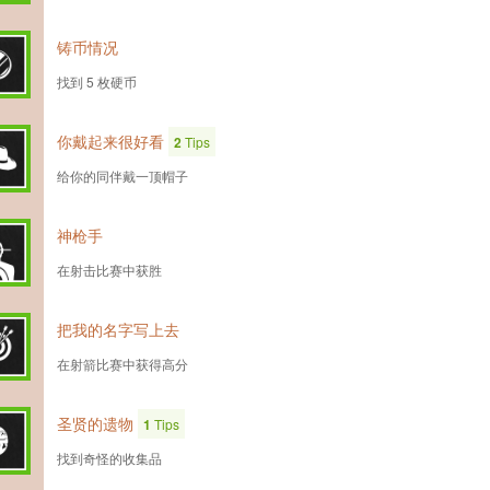
铸币情况
找到 5 枚硬币
你戴起来很好看
2
Tips
给你的同伴戴一顶帽子
神枪手
在射击比赛中获胜
把我的名字写上去
在射箭比赛中获得高分
圣贤的遗物
1
Tips
找到奇怪的收集品