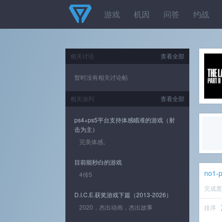
游戏
机因
问答
约战
相关讨论
查看全部
暂时没有相关讨论帖
相关游列
查看全部
ps4+ps5平台支持体感瞄准的游戏（射
击为主）
完美体感。
目前能秒白的游戏
no1-p
4传5
完成
D.I.C.E.获奖游戏下篇（2013-2026）
2020，杰出动画，杰出故事
排序