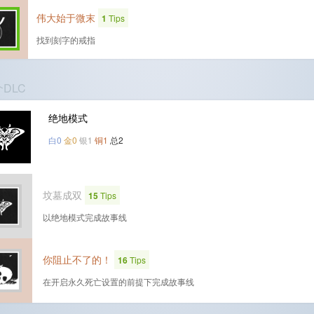
伟大始于微末
1
Tips
找到刻字的戒指
个DLC
绝地模式
白0
金0
银1
铜1
总2
坟墓成双
15
Tips
以绝地模式完成故事线
你阻止不了的！
16
Tips
在开启永久死亡设置的前提下完成故事线