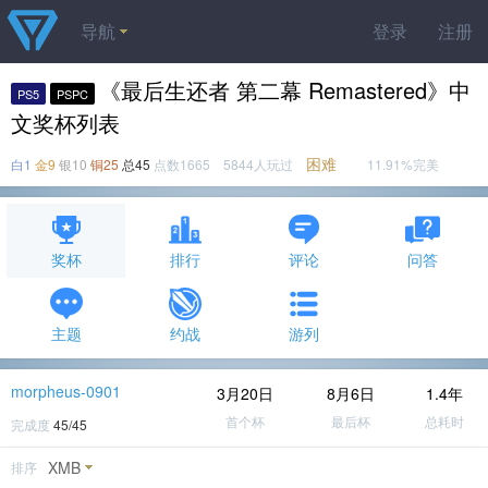
导航
登录
注册
《最后生还者 第二幕 Remastered》中
PS5
PSPC
文奖杯列表
困难
白1
金9
银10
铜25
总45
点数1665 5844人玩过
11.91%完美
奖杯
排行
评论
问答
主题
约战
游列
morpheus-0901
3月20日
8月6日
1.4年
首个杯
最后杯
总耗时
完成度
45/45
XMB
排序