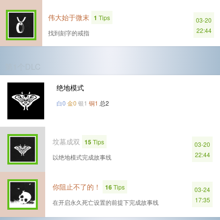
伟大始于微末
1
Tips
03-20
22:44
找到刻字的戒指
第1个DLC
绝地模式
白0
金0
银1
铜1
总2
坟墓成双
15
Tips
03-20
22:44
以绝地模式完成故事线
你阻止不了的！
16
Tips
03-24
17:35
在开启永久死亡设置的前提下完成故事线