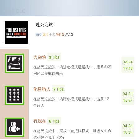
第2个DLC
赴死之旅
白0
金1
银0
铜12
总13
大杂烩
3
Tips
03-24
在赴死之旅的一场进攻模式遭遇战中，用 5 种不
17:45
同的武器取得击杀
化身猎人
7
Tips
04-21
在赴死之旅的一场猎杀模式遭遇战中，击杀 12
15:54
个敌人
有我在
6
Tips
04-21
在赴死之旅中，完成一轮抵抗模式，且盟友生命
18:34
值始终不低于 70%