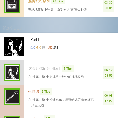
愿你死得痛快
93
Tips
03-30
20:01
在绝地难度下完成一场“赴死之旅”每日征途
第3个DLC
Part I
白0
金0
银1
铜2
总3
这会让你们怀旧吗？
5
Tips
06-12
08:59
在“赴死之旅”中完成第一部分的挑战路线
生物课
6
Tips
06-08
在“赴死之旅”中扮演比尔，用泵动式霰弹枪杀死
17:27
一只巨无霸