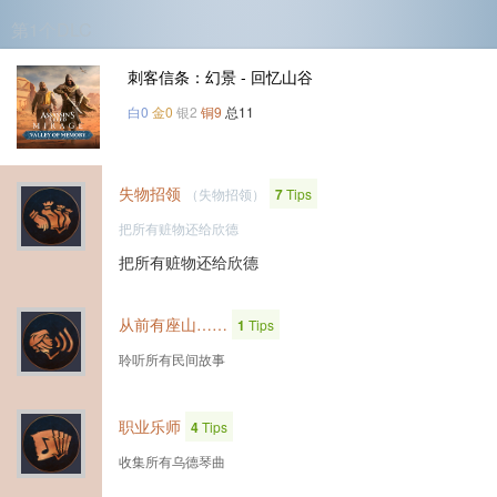
第1个DLC
刺客信条：幻景 - 回忆山谷
白0
金0
银2
铜9
总11
失物招领
（失物招领）
7
Tips
把所有赃物还给欣德
把所有赃物还给欣德
从前有座山……
1
Tips
聆听所有民间故事
职业乐师
4
Tips
收集所有乌德琴曲