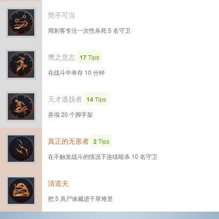
势不可当
用刺客专注一次性杀死 5 名守卫
鹰之意志
17
Tips
在战斗中幸存 10 分钟
天才逃脱者
14
Tips
弄塌 20 个脚手架
真正的无形者
2
Tips
在不触发战斗的情况下连续暗杀 10 名守卫
清道夫
把 5 具尸体藏进干草堆里