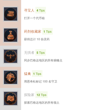
寻宝人
4
Tips
打开一个代币箱
药剂收藏家
1
Tips
获得总计 10 份灵药
无惧者
5
Tips
同步巴格达地区的所有俯瞰点
猛禽
1
Tips
用恩奇杜标记 100 名守卫
探险家
12
Tips
探索巴格达地区的所有领土