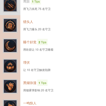
鹰眼
1
Tips
用飞刀杀死 75 名守卫
猎头人
用飞刀爆头 20 名守卫
睡个好觉
2
Tips
用吹箭让 10 名守卫睡着
埋伏
让 10 名守卫触发陷阱
黑烟弥漫
1
Tips
用烟雾弹影响 20 名守卫
一鸣惊人