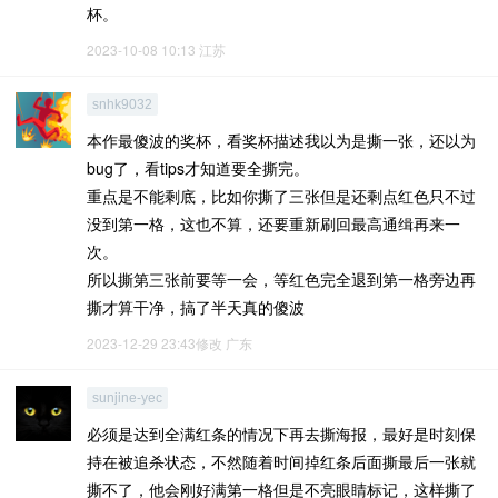
杯。
2023-10-08 10:13
江苏
snhk9032
本作最傻波的奖杯，看奖杯描述我以为是撕一张，还以为
bug了，看tips才知道要全撕完。
重点是不能剩底，比如你撕了三张但是还剩点红色只不过
没到第一格，这也不算，还要重新刷回最高通缉再来一
次。
所以撕第三张前要等一会，等红色完全退到第一格旁边再
撕才算干净，搞了半天真的傻波
2023-12-29 23:43修改
广东
sunjine-yec
必须是达到全满红条的情况下再去撕海报，最好是时刻保
持在被追杀状态，不然随着时间掉红条后面撕最后一张就
撕不了，他会刚好满第一格但是不亮眼睛标记，这样撕了