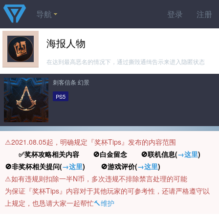
导航
登录
注册
海报人物
在达到最高恶名的情况下，通过撕毁通缉告示来进入隐匿状态
刺客信条 幻景
PS5
⚠️2021.08.05起，明确规定『奖杯Tips』发布的内容范围
✅奖杯攻略相关内容 🚫白金留念 🚫联机信息(
→这里
)
🚫非奖杯相关提问(
→这里
) 🚫游戏评价(
→这里
)
⚠️如有违规则扣除一半N币，多次违规不排除禁言处理的可能
为保证『奖杯Tips』内容对于其他玩家的可参考性，还请严格遵守以
上规定，也恳请大家一起帮忙
🔨维护