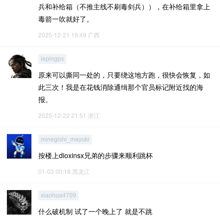
兵和补给箱（不推主线不刷毒剑兵）），在补给箱里拿上
毒箭一吹就好了。
2025-12-21 19:49
广西
lepingps
原来可以撕同一处的，只要绕这地方跑，很快会恢复，如
此三次！我是在花钱消除通缉那个官员标记附近找的海
报。
2025-12-22 21:51
浙江
minegishi_mayuki
按楼上dioxinsx兄弟的步骤来顺利跳杯
01-03 00:18
黑龙江
xiaohua4709
什么破机制 试了一个晚上了 就是不跳