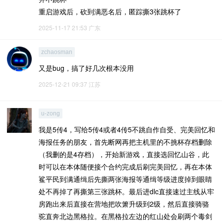
重启游戏后，砍到满恶名后，匿踪撕3张跳杯了
2025-11-17 21:53
广东
zchaosman
又是bug，搞了好几次根本没用
2025-12-21 09:37
江苏
u-zong
我是5传4，写给5传4或者4传5不跳自作自受、完美回忆和
海报任务的朋友，首先断网再把主机里的不挑杯存档删除
（我删的是4存档），开始新游戏，直接选回忆山谷，此
时可以在本体随便接个合约完成后刷完美回忆，再在本体
鲨平民到满通缉后先撕两张海报等通缉等级进度掉到眼睛
处不再掉了再撕第三张跳杯。最后进dlc直接速过主线从牢
房跑出来后直接在营地把吹箫升级到2级，然后直接骑骆
驼直奔北边黑格拉。在黑格拉左边的红山处会刷两个毒剑