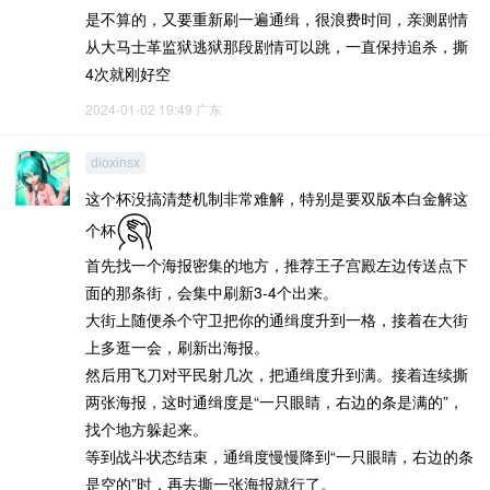
是不算的，又要重新刷一遍通缉，很浪费时间，亲测剧情
从大马士革监狱逃狱那段剧情可以跳，一直保持追杀，撕
4次就刚好空
2024-01-02 19:49
广东
dioxinsx
这个杯没搞清楚机制非常难解，特别是要双版本白金解这
个杯
首先找一个海报密集的地方，推荐王子宫殿左边传送点下
面的那条街，会集中刷新3-4个出来。
大街上随便杀个守卫把你的通缉度升到一格，接着在大街
上多逛一会，刷新出海报。
然后用飞刀对平民射几次，把通缉度升到满。接着连续撕
两张海报，这时通缉度是“一只眼睛，右边的条是满的”，
找个地方躲起来。
等到战斗状态结束，通缉度慢慢降到“一只眼睛，右边的条
是空的”时，再去撕一张海报就行了。