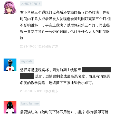
zz657607816
右下角第三个通缉灯点亮后还要满红条（红条拉满，你短
时间内不杀人或者没被人发现也会降到刚好亮第三个灯.但
不影响跳杯），事实上我满了以后降到第三个灯，再去撕
毁一共花了将近一分钟的时间，估计没什么太大的时间限
制
2023-10-06 12:26修改
广东
myrdals
勉强算是流程奖杯，因为前期主线消灭
食尸者(简体)/食屍
鬼(繁體)
以后，剧情强制变成最高恶名度，而且有消除恶
名度的教学提醒，连续撕下三张通缉告示即可。
2023-10-07 09:01修改
山东
bangflamme
需要满红条（随时间下降不用管），撕掉3张海报即可跳