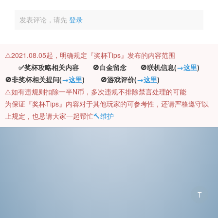
发表评论，请先
登录
⚠️2021.08.05起，明确规定『奖杯Tips』发布的内容范围
✅奖杯攻略相关内容 🚫白金留念 🚫联机信息(
→这里
)
🚫非奖杯相关提问(
→这里
) 🚫游戏评价(
→这里
)
⚠️如有违规则扣除一半N币，多次违规不排除禁言处理的可能
为保证『奖杯Tips』内容对于其他玩家的可参考性，还请严格遵守以
上规定，也恳请大家一起帮忙
🔨维护
T