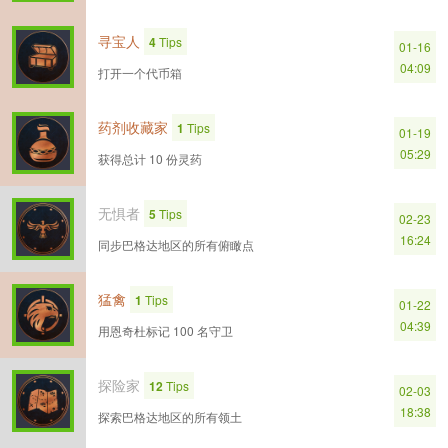
寻宝人
4
Tips
01-16
04:09
打开一个代币箱
药剂收藏家
1
Tips
01-19
05:29
获得总计 10 份灵药
无惧者
5
Tips
02-23
16:24
同步巴格达地区的所有俯瞰点
猛禽
1
Tips
01-22
04:39
用恩奇杜标记 100 名守卫
探险家
12
Tips
02-03
18:38
探索巴格达地区的所有领土