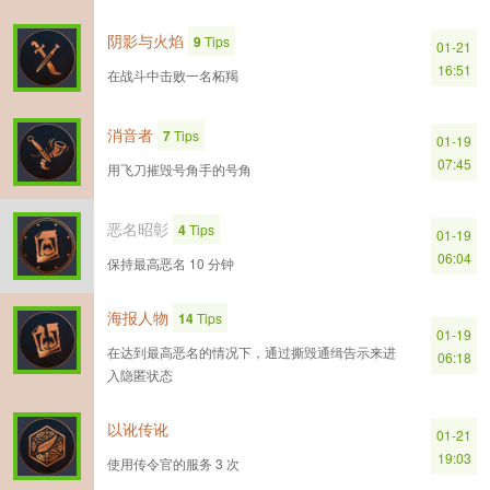
阴影与火焰
9
Tips
01-21
16:51
在战斗中击败一名柘羯
消音者
7
Tips
01-19
07:45
用飞刀摧毁号角手的号角
恶名昭彰
4
Tips
01-19
06:04
保持最高恶名 10 分钟
海报人物
14
Tips
01-19
在达到最高恶名的情况下，通过撕毁通缉告示来进
06:18
入隐匿状态
以讹传讹
01-21
19:03
使用传令官的服务 3 次