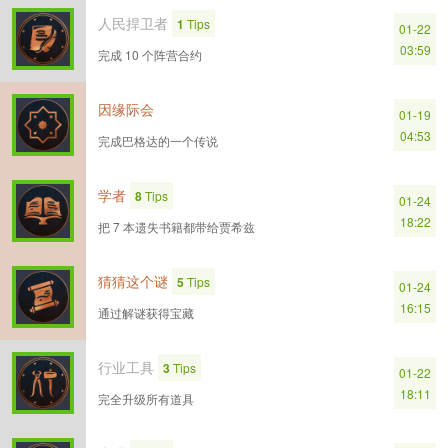
人民捍卫者
1
Tips
01-22
03:59
完成 10 个阵营合约
因缘际会
01-19
04:53
完成巴格达的一个传说
学者
8
Tips
01-24
18:22
把 7 本遗失书籍都带给贾希兹
猜猜这个谜
5
Tips
01-24
16:15
通过解谜获得宝藏
行业工具
3
Tips
01-22
18:11
完全升级所有道具