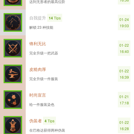
达到无形者的最高位阶
自我提升
14
Tips
01-24
19:03
解锁 23 种技能
锋利无比
01-22
16:40
完全升级一把武器
皮糙肉厚
01-22
16:39
完全升级一件服装
时尚宣言
01-21
17:18
给一件服装染色
伪装者
4
Tips
01-22
16:28
在巴格达获得两种伪装