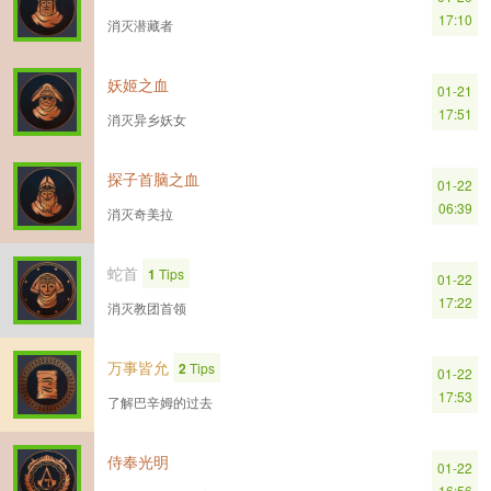
17:10
消灭潜藏者
妖姬之血
01-21
17:51
消灭异乡妖女
探子首脑之血
01-22
06:39
消灭奇美拉
蛇首
1
Tips
01-22
17:22
消灭教团首领
万事皆允
2
Tips
01-22
17:53
了解巴辛姆的过去
侍奉光明
01-22
16:56