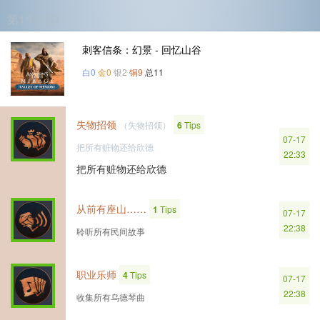
第1个DLC
刺客信条：幻景 - 回忆山谷
白0
金0
银2
铜9
总11
失物招领
（失物招领）
6
Tips
07-17
把所有赃物还给欣德
22:33
把所有赃物还给欣德
从前有座山……
1
Tips
07-17
22:38
聆听所有民间故事
职业乐师
4
Tips
07-17
22:38
收集所有乌德琴曲