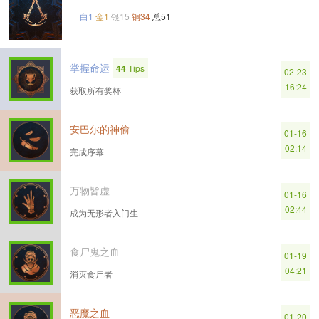
白1
金1
银15
铜34
总51
掌握命运
44
Tips
02-23
16:24
获取所有奖杯
安巴尔的神偷
01-16
02:14
完成序幕
万物皆虚
01-16
02:44
成为无形者入门生
食尸鬼之血
01-19
04:21
消灭食尸者
恶魔之血
01-20