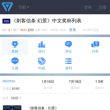
导航
登录
注册
《刺客信条 幻景》中文奖杯列表
PS5
普通
白1
金1
银17
铜43
总62
点数1425 4909人玩过
30.78%完美
奖杯
排行
评论
问答
主题
约战
游列
dikefeisi
1月16日
7月18日
1.5年
首个杯
最后杯
总耗时
完成度
62/62
XMB
排序
《刺客信条：幻景》