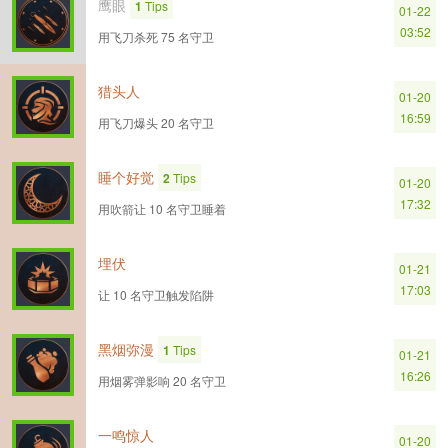
鹰眼
1
Tips
01-22
03:52
用飞刀杀死 75 名守卫
猎头人
01-20
16:59
用飞刀爆头 20 名守卫
睡个好觉
2
Tips
01-20
17:32
用吹箭让 10 名守卫睡着
埋伏
01-21
17:03
让 10 名守卫触发陷阱
黑烟弥漫
1
Tips
01-21
16:26
用烟雾弹影响 20 名守卫
一鸣惊人
01-20