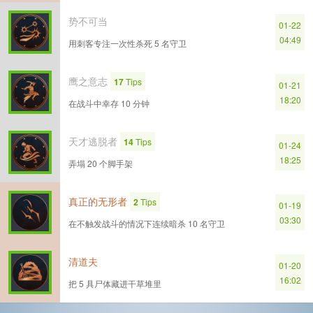
势不可当
01-22
04:49
用刺客专注一次性杀死 5 名守卫
鹰之意志
17
Tips
01-21
18:20
在战斗中幸存 10 分钟
天才逃脱者
14
Tips
01-24
18:25
弄塌 20 个脚手架
真正的无形者
2
Tips
01-19
03:30
在不触发战斗的情况下连续暗杀 10 名守卫
清道夫
01-20
16:02
把 5 具尸体藏进干草堆里