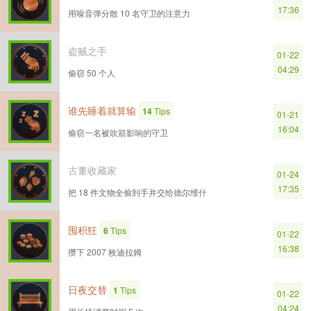
17:36
用噪音弹分散 10 名守卫的注意力
盗贼之手
01-22
04:29
偷窃 50 个人
谁先睡着就算输
14
Tips
01-21
16:04
偷窃一名被吹箭影响的守卫
古董收藏家
01-24
17:35
把 18 件文物全偷到手并交给德尔维什
囤积狂
6
Tips
01-22
16:38
攒下 2007 枚迪拉姆
日夜交替
1
Tips
01-22
04:24