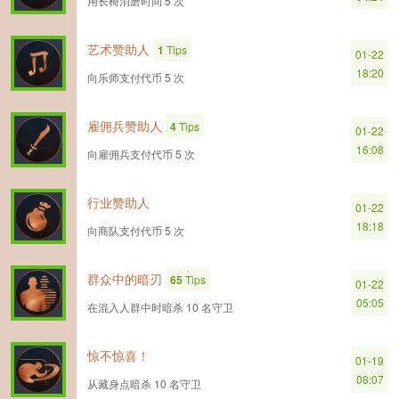
用长椅消磨时间 5 次
艺术赞助人
1
Tips
01-22
18:20
向乐师支付代币 5 次
雇佣兵赞助人
4
Tips
01-22
16:08
向雇佣兵支付代币 5 次
行业赞助人
01-22
18:18
向商队支付代币 5 次
群众中的暗刃
65
Tips
01-22
05:05
在混入人群中时暗杀 10 名守卫
惊不惊喜！
01-19
08:07
从藏身点暗杀 10 名守卫