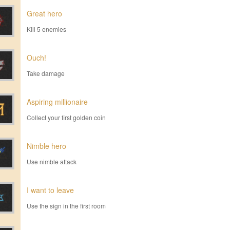
Great hero
Kill 5 enemies
Ouch!
Take damage
Aspiring millionaire
Collect your first golden coin
Nimble hero
Use nimble attack
I want to leave
Use the sign in the first room