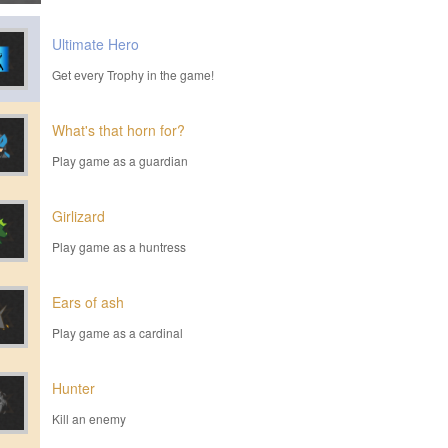
Ultimate Hero
Get every Trophy in the game!
What's that horn for?
Play game as a guardian
Girlizard
Play game as a huntress
Ears of ash
Play game as a cardinal
Hunter
Kill an enemy