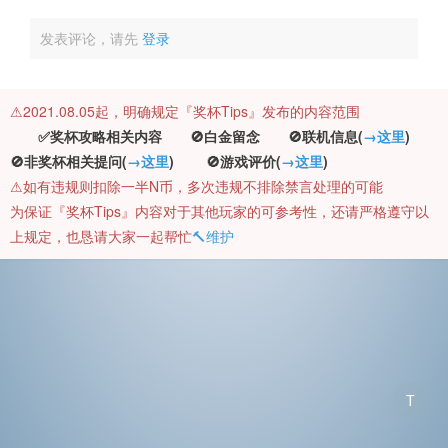
发表评论，请先
登录
⚠️2021.08.05起，明确规定『奖杯Tips』发布的内容范围
✅奖杯攻略相关内容 🚫白金留念 🚫联机信息(
→这里
)
🚫非奖杯相关提问(
→这里
) 🚫游戏评价(
→这里
)
⚠️如有违规则扣除一半N币，多次违规不排除禁言处理的可能
为保证『奖杯Tips』内容对于其他玩家的可参考性，还请严格遵守以
上规定，也恳请大家一起帮忙
🔨维护
T