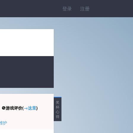
登录
注册
奖
杯
🚫游戏评价(
→这里
)
心
得
维护