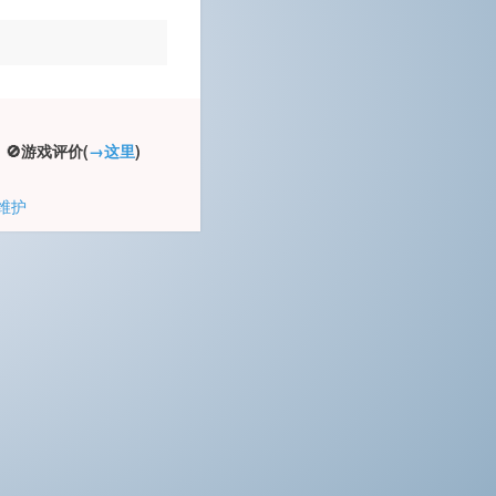
🚫游戏评价(
→这里
)
维护