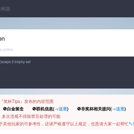
闲游
on
y potion
Escape 2 trophy set
规定『奖杯Tips』发布的内容范围
白金留念 🚫联机信息(
→这里
) 🚫非奖杯相关提问(
→这里
) 
币，多次违规不排除禁言处理的可能
容对于其他玩家的可参考性，还请严格遵守以上规定，也恳请大家一起帮忙
