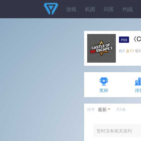
游戏
机因
问答
约战
《Ca
PS5
白1
金11
银0
奖杯
排
最新
排序
共0条
暂时没有相关游列