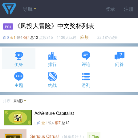
导航
登录
注册
《风投大冒险》中文奖杯列表
PS4
麻烦
白0
金1
银4
铜7
总12
点数315 1136人玩过
22.18%完美
奖杯
排行
评论
问答
主题
约战
游列
XMB
排序
AdVenture Capitalist
白0
金1
银4
铜7
总12
Serious Citrus!
（鲜嫩多汁！）
1
Tips