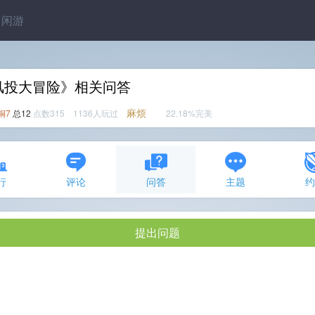
闲游
风投大冒险》相关问答
麻烦
铜7
总12
点数315 1136人玩过
22.18%完美
行
评论
问答
主题
提出问题