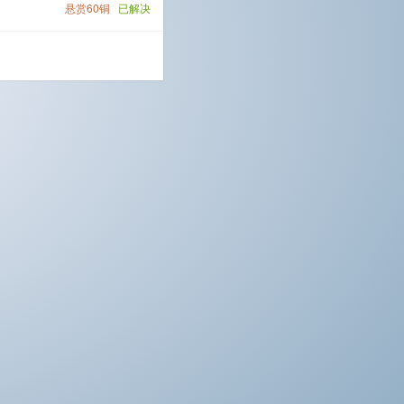
悬赏60铜
已解决