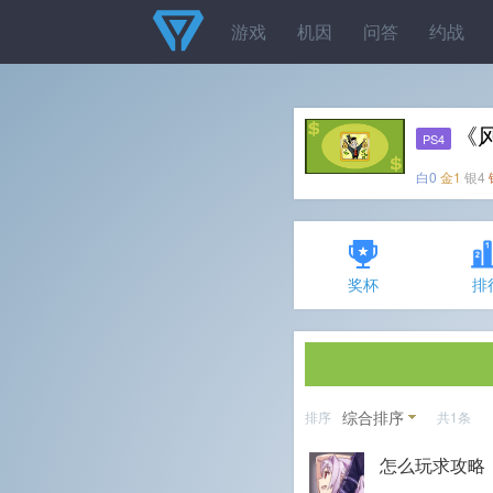
游戏
机因
问答
约战
《
PS4
白0
金1
银4
奖杯
排
综合排序
排序
共1条
怎么玩求攻略