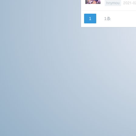
2021-0
hnymou
1
1条