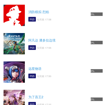
消防模拟 烈焰
0%
PS5
12天前 17:58
阿凡达 潘多拉边境
0%
PS5
12天前 17:55
远星物语
0%
PS5
12天前 17:50
为了吾王2
0%
PS5
12天前 17:22