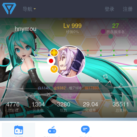
导航
登录
注册
Lv 999
27
hnymou
经验0%
所在服排名
白1141
金9382
银7108
铜17880
4776
1304
3280
29.04
35511
总游戏
完美数
坑数
完成率
总奖杯