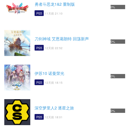
勇者斗恶龙1&2 重制版
0%
PS5
11天前 21:10
刀剑神域 艾恩葛朗特 回荡新声
0%
PS5
12天前 22:52
伊苏10 诺曼荣光
0%
PS5
12天前 18:15
深空梦里人2 逐星之旅
0%
PS5
12天前 18:01