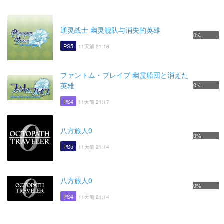
通灵战士 幽灵舰队与消失的英雄
0%
PS5
11天前 21:18
ファントム・ブレイブ 幽霊船団と消えた
英雄
0%
PS4
11天前 21:17
八方旅人0
0%
PS5
11天前 21:14
八方旅人0
0%
PS4
11天前 21:14