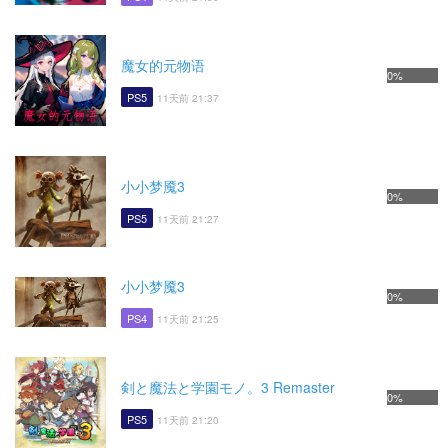
魔女的元物语
0%
PS5
11天前 21:37
小小梦魇3
0%
PS5
11天前 21:27
小小梦魇3
0%
PS4
11天前 21:25
剣と魔法と学園モノ。3 Remaster
0%
PS5
11天前 21:20