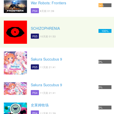
War Robots: Frontiers
34%
PS4
8天前 01:39
SCHIZOPHRENIA
100%
PS5
10天前 01:53
Sakura Succubus 9
0%
PS5
11天前 21:41
Sakura Succubus 9
0%
PS4
11天前 21:41
史莱姆牧场
0%
PS4
11天前 21:39