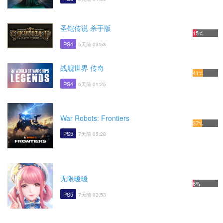
圣铠传说 杀手版
15%
PS4
5天前 03:53
战舰世界 传奇
41%
PS4
6天前 01:25
War Robots: Frontiers
37%
PS5
7天前 05:28
无限暖暖
6%
PS5
7天前 03:53