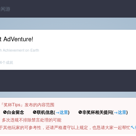
闲游
t AdVenture!
th Achievement on Earth
6个成就
规定『奖杯Tips』发布的内容范围
白金留念 🚫联机信息(
→这里
) 🚫非奖杯相关提问(
→这里
) 
币，多次违规不排除禁言处理的可能
容对于其他玩家的可参考性，还请严格遵守以上规定，也恳请大家一起帮忙
