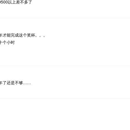
500以上差不多了
年才能完成这个奖杯。。。
十个小时
年了还是不够……