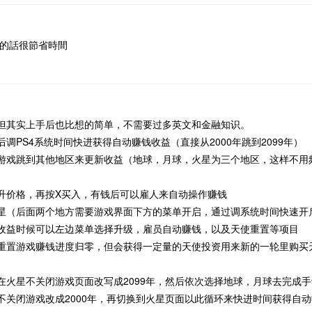
用的話很節省時間
但其实上手后也比想的简单，不需要过多英文和金融知识。
调PS4系统时间快进获得自动赚钱收益（直接从2000年跳到2099年）
游戏跳到其他地区来更新收益（地球，月球，火星为三个地区，这样不用
升价格，再按X买入，有钱后可以雇人来自动操作赚钱
星（后面两个地方需要游戏界面下方的菜单开启，通过调系统时间快速开
收益时候可以左边菜单选择升级，雇员自动赚钱，以及天使重置等项目
重置游戏赚钱进度归零，但会获得一定量的天使投资用来新的一轮里购买
在火星不关闭游戏页面改写成2099年，然后依次选择地球，月球去完成
不关闭游戏改成2000年，再切换到火星页面以此循环来快进时间获得自