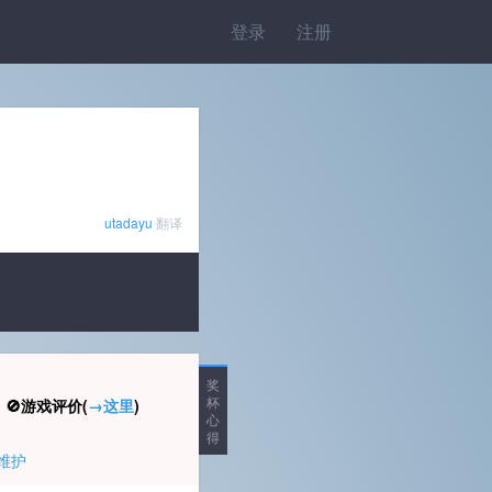
登录
注册
utadayu
翻译
奖
杯
🚫游戏评价(
→这里
)
心
得
维护