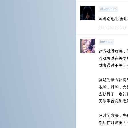
oliver_hiro
金磚別亂用,善
2020-09-17 23:47
hnymou
这游戏没攻略，
游戏可以在关闭后
或者通过不关闭
就是先按方块提
地球，月球，火
当获得了一定的
天使重置会彻底
改时间方法，先
然后在月球页面