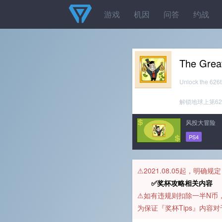
游戏
机因
问答
约战
The Grea
Unlock the 626
解锁地球上第62
风投大冒险
PS4
⚠️2021.08.05起，明确
✅奖杯攻略相关内容 
⚠️如有违规则扣除一半N
为保证『奖杯Tips』内