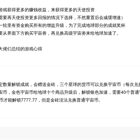
游戏获得更多的赚钱收益，来获得更多的天使投资
需要再天使投资更多回报的情况下选择，不然重置后会减缓增速）
一轮里有资金购买所有的增益升级，为了完成地球部分的成就奖杯
要从界面下方购买宇宙劵，再兑换高级宇宙劵来给地球加速了。
大佬们总结的游戏心得
定数量解锁成就，会赠送金砖，三个星球的货币可以兑换宇宙币（每次兑
宙币，金色宇宙币给地球十个商品升级后，解锁银色加速，需要40个普通宇
币才能解锁7777.77，但是金砖没法兑换普通宇宙币。