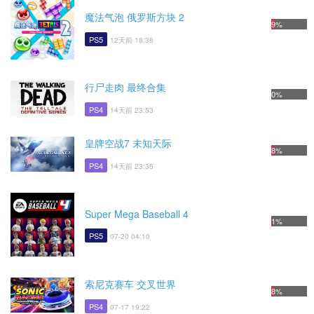
魔法气泡 俄罗斯方块 2
9%
PS5
12天前 18:36
行尸走肉 最终合集
0%
PS4
14天前 23:53
皇牌空战7 未知天际
8%
PS4
14天前 23:35
Super Mega Baseball 4
1%
PS5
07-20 04:10
索尼克赛车 交叉世界
8%
PS4
07-17 19:22