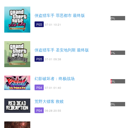
侠盗猎车手 罪恶都市 最终版
0%
PS5
07-01 10:21
侠盗猎车手 圣安地列斯 最终版
1%
PS5
07-01 09:38
幻影破坏者：终极战场
8%
PS4
07-01 01:40
荒野大镖客 救赎
0%
PS4
06-28 20:55