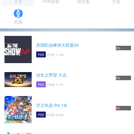
主页
PSN游戏
留言板
主题
机因
美国职业棒球大联盟24
0%
PS5
4天前 11:33
信长之野望 大志
0%
PS4
4天前 11:01
空之轨迹 the 1st
5%
PS5
8天前 20:04