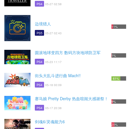
PS4
05-27 02:58
边境猎人
11%
PS5
05-27 02:43
圆滚地球变四方 数码方块地球防卫军
1%
PS4
05-23 11:17
街头大乱斗进行曲 Mach!!
61%
PS4
05-18 00:09
赛马娘 Pretty Derby 热血喧闹大感谢祭！
9%
PS4
05-17 20:38
剑魂6/灵魂能力6
20%