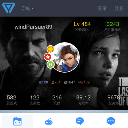
导航
登录
注册
Lv 484
3243
windPursuer89
经验23%
所在服排名
白128
金764
银1647
铜7139
582
122
216
39.12
9678
总游戏
完美数
坑数
完成率
总奖杯