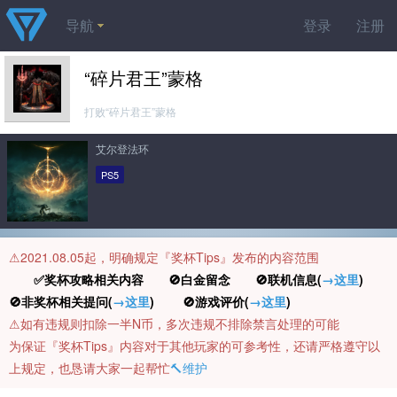
导航
登录
注册
“碎片君王”蒙格
打败“碎片君王”蒙格
艾尔登法环
PS5
⚠️2021.08.05起，明确规定『奖杯Tips』发布的内容范围
✅奖杯攻略相关内容 🚫白金留念 🚫联机信息(
→这里
)
🚫非奖杯相关提问(
→这里
) 🚫游戏评价(
→这里
)
⚠️如有违规则扣除一半N币，多次违规不排除禁言处理的可能
为保证『奖杯Tips』内容对于其他玩家的可参考性，还请严格遵守以
上规定，也恳请大家一起帮忙
🔨维护