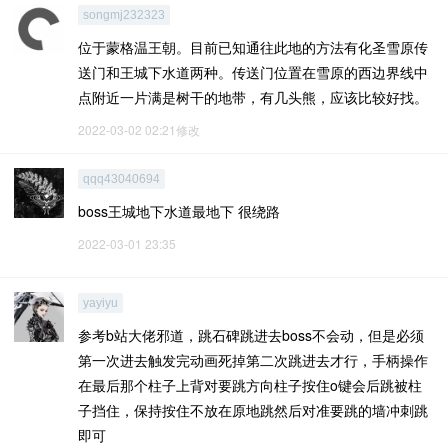
songmj232323
位于蒙格温王朝。目前已知通往此地的方法有化圣雪原传
送门和王城下水道两种。传送门位置在雪原的西边界线中
点附近一片满是树干的地带，有几头熊，应该比较好找。
2022-03-02 02:21修改
qqq43040694
boss王城地下水道最地下 很绕路
2022-03-01 23:35
yayiyu
参考b站大佬邪道，跳石碑跳进去boss不会动，但是必须
第一次进去触发完动画死掉第二次跳进去才行，手柄操作
在最后那个柱子上背对要跳方向柱子按住o键会后跳被柱
子挡住，保持按住不放在原地跳然后对准要跳的墙冲刺跳
即可