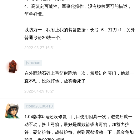
4、高复刻可能性。军事化操作，没有模棱两可的描述，
简单好懂。
以防万一，我附上我的装备数据：长弓+6，打刀+1，另外
普通弓箭20块一个。
2022-03-27 16:51
jstnchan
在外面站石碑上弓箭射跪地一次，然后进的雾门，他就一
直不动，没敢打他，放雾毒死了
2022-04-29 10:21
cloud20100418
1.04版本bug还没修复，门口使用囚具一次，进去后就一
动不动，换上弓箭，最好是腐败箭或者毒箭，加蓄力护
符，硬箭护符，战技护符。射到死都没动一下，粪金龟加
鸡爪，近60万的卢恩。