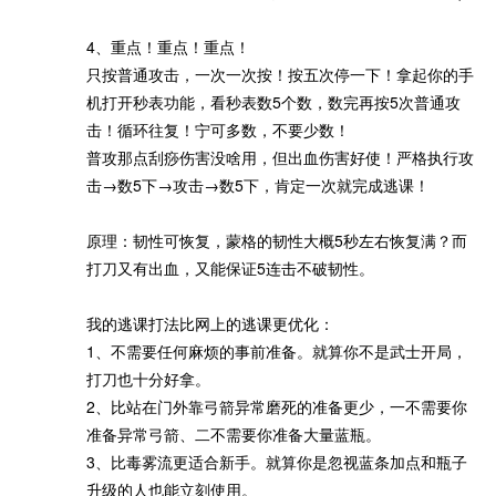
4、重点！重点！重点！
只按普通攻击，一次一次按！按五次停一下！拿起你的手
机打开秒表功能，看秒表数5个数，数完再按5次普通攻
击！循环往复！宁可多数，不要少数！
普攻那点刮痧伤害没啥用，但出血伤害好使！严格执行攻
击→数5下→攻击→数5下，肯定一次就完成逃课！
原理：韧性可恢复，蒙格的韧性大概5秒左右恢复满？而
打刀又有出血，又能保证5连击不破韧性。
我的逃课打法比网上的逃课更优化：
1、不需要任何麻烦的事前准备。就算你不是武士开局，
打刀也十分好拿。
2、比站在门外靠弓箭异常磨死的准备更少，一不需要你
准备异常弓箭、二不需要你准备大量蓝瓶。
3、比毒雾流更适合新手。就算你是忽视蓝条加点和瓶子
升级的人也能立刻使用。