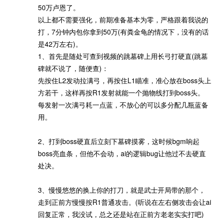
50万卢恩了。
以上都不需要强化，前期准备基本为零，严格跟着我说的
打，7分钟内包你拿到50万(有粪金龟的情况下，没有的话
是42万左右)。
1、首先是随处可查到视频的跳墓碑上用长弓打硬直(跳墓
碑就不说了，随便查)：
先按住L2发动拉满弓，再按住L1瞄准，准心放在boss头上
方若干，这样再按R1发射就能一个抛物线打到boss头。
每发射一次满弓耗一点蓝，不放心的可以多分配几瓶蓝备
用。
2、打到boss硬直后立刻下墓碑摸雾，这时候bgm响起
boss亮血条，但他不会动，ai的逻辑bug让他过不去硬直
处决。
3、慢慢悠悠的换上你的打刀，就是武士开局带的那个，
走到正前方慢慢按R1普通攻击。(听说在左右侧攻击会让ai
回复正常，我没试，总之还是站在正前方老老实实打吧)