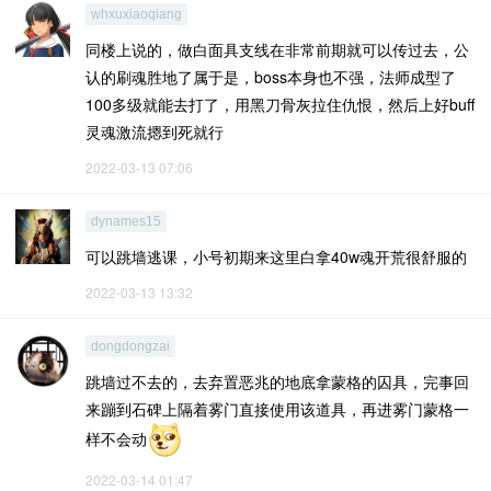
whxuxiaoqiang
同楼上说的，做白面具支线在非常前期就可以传过去，公
认的刷魂胜地了属于是，boss本身也不强，法师成型了
100多级就能去打了，用黑刀骨灰拉住仇恨，然后上好buff
灵魂激流摁到死就行
2022-03-13 07:06
dynames15
可以跳墙逃课，小号初期来这里白拿40w魂开荒很舒服的
2022-03-13 13:32
dongdongzai
跳墙过不去的，去弃置恶兆的地底拿蒙格的囚具，完事回
来蹦到石碑上隔着雾门直接使用该道具，再进雾门蒙格一
样不会动
2022-03-14 01:47