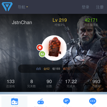
导航
登录
注册
Lv 219
42171
JstnChan
经验3%
所在服排名
白5
金62
银169
铜757
133
8
90
17.22
993
总游戏
完美数
坑数
完成率
总奖杯