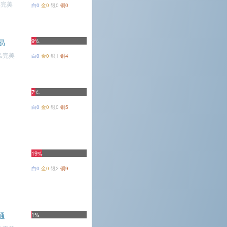
%完美
白0
金0
银0
铜0
9%
易
1%完美
白0
金0
银1
铜4
7%
白0
金0
银0
铜5
19%
白0
金0
银2
铜9
通
1%