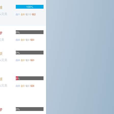
难
100%
9%完美
白1
金8
银10
铜2
0%
梦
完美
白0
金0
银0
铜0
0%
烦
4%完美
白0
金0
银0
铜0
烦
8%
8%完美
白0
金0
银0
铜8
梦
0%