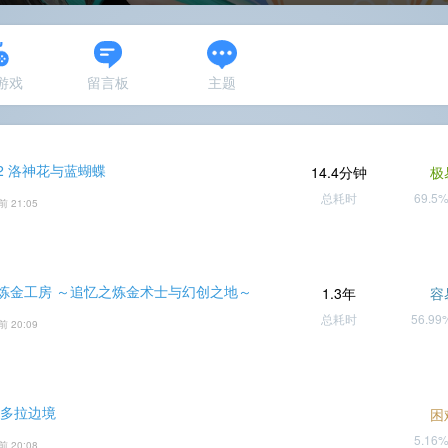
N游戏
留言板
主题
2 洛神花与蓝蝴蝶
14.4分钟
极
总耗时
69.5
前 21:05
炼金工房 ～追忆之炼金术士与幻创之地～
1.3年
容
总耗时
56.9
前 20:09
潘多拉边境
困
5.16
前 20:08