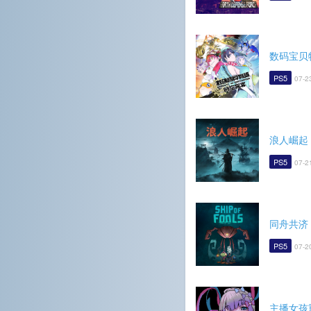
数码宝贝
PS5
07-2
浪人崛起
PS5
07-2
同舟共济
PS5
07-2
主播女孩