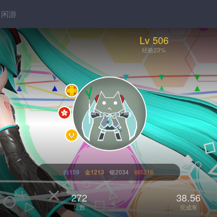
闲游
Lv 506
经验23%
白159
金1213
银2034
铜5218
272
38.56
坑数
完成率