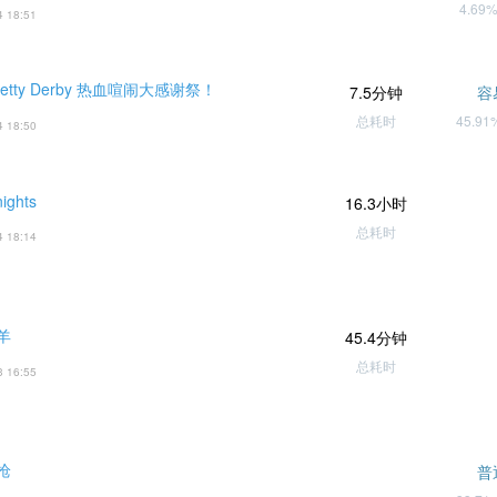
4.69
4 18:51
etty Derby 热血喧闹大感谢祭！
7.5分钟
容
总耗时
45.9
4 18:50
ights
16.3小时
总耗时
4 18:14
羊
45.4分钟
总耗时
3 16:55
枪
普