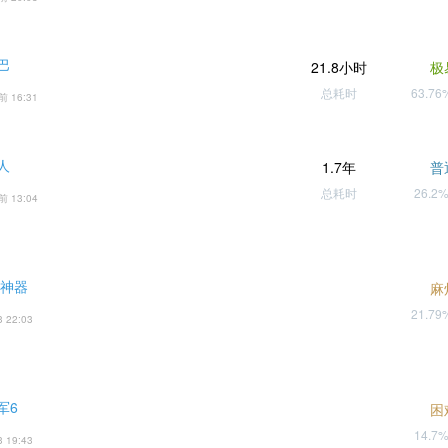
巴
21.8小时
极
总耗时
63.7
前 16:31
人
1.7年
普
总耗时
26.2
前 13:04
沌神器
麻
21.7
3 22:03
军6
困
14.7
3 19:43