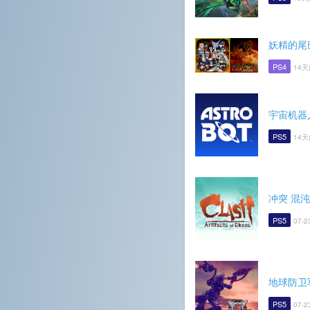
妖精的尾
PS4
14天
宇宙机器
PS5
14天
冲突 混
PS5
07-2
地球防卫
PS5
07-2