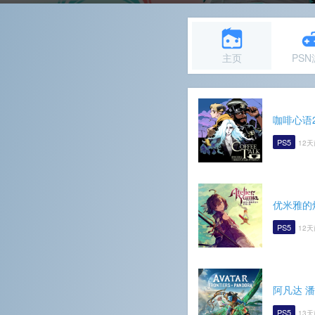
主页
PS
咖啡心语
PS5
12天
优米雅的
PS5
12天
阿凡达 
PS5
13天