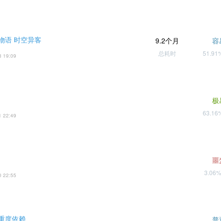
物语 时空异客
9.2个月
容
总耗时
51.9
3 19:09
极
63.1
1 22:49
噩
3.06
0 22:55
重度依赖
普