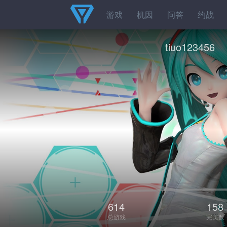
游戏
机因
问答
约战
tiuo123456
614
158
总游戏
完美数