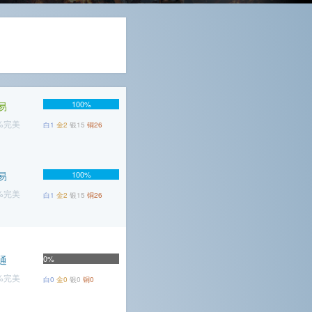
100%
易
7%完美
白1
金2
银15
铜26
易
100%
1%完美
白1
金2
银15
铜26
通
0%
5%完美
白0
金0
银0
铜0