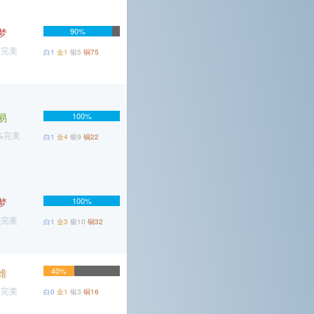
梦
90%
%完美
白1
金1
银5
铜75
易
100%
6%完美
白1
金4
银9
铜22
梦
100%
%完美
白1
金3
银10
铜32
40%
难
%完美
白0
金1
银3
铜16