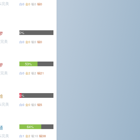
9%完美
白0
金0
银0
铜0
梦
0%
%完美
白0
金0
银0
铜0
53%
梦
%完美
白0
金2
银2
铜21
难
6%
3%完美
白0
金0
银0
铜5
64%
通
2%完美
白1
金2
银10
铜38