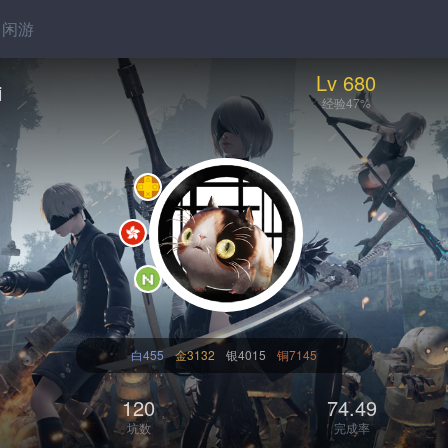
闲游
Lv 680
i
经验47%
白455
金3132
银4015
铜7145
120
74.49
坑数
完成率