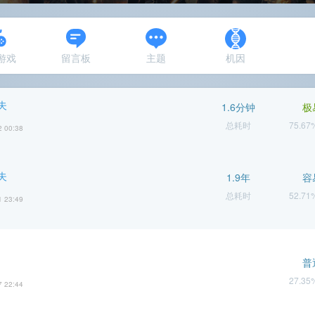
N游戏
留言板
主题
机因
夫
1.6分钟
极
总耗时
75.6
2 00:38
夫
1.9年
容
总耗时
52.7
1 23:49
普
27.3
7 22:44