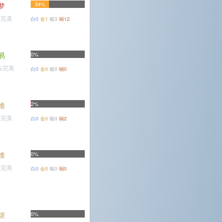
34%
梦
%完美
白0
金1
银3
铜12
易
0%
3%完美
白0
金0
银0
铜0
2%
难
%完美
白0
金0
银0
铜2
难
0%
%完美
白0
金0
银0
铜0
烦
0%