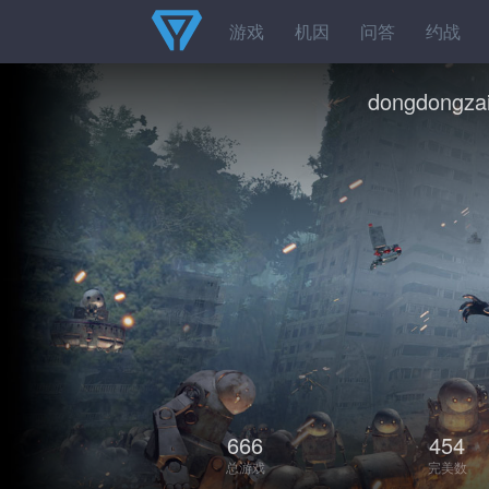
游戏
机因
问答
约战
dongdongza
666
454
总游戏
完美数