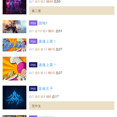
白1
金3
银2
铜44
总50
第二章
战地1
PS4
白1
金10
银9
铜31
总51
速速上菜！
PS4
白1
金6
银10
铜10
总27
速速上菜！
PS5
白1
金6
银10
铜10
总27
蓝途王子
PS5
白1
金8
银8
铜0
总17
无中文