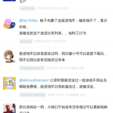
2025-04-25 08:42 山东
lay163lau
@lay163lau
帖子先删了这挺进地牢，确实领不了，显示
价格。
港服也把这个放进出库列表。。临时工行为
2025-04-25 10:10 四川
koikoiyo
挺进地牢以前直接送过吗，我日服小号可以直接下载玩，
我不记得以前有花钱买过本体
2025-04-25 11:41修改 山东
skinnydimension
@skinnydimension
口罩时期索尼送过一批游戏不用会员
都能免费领，挺进地牢日美欧服送过，港服没送。
2025-04-25 11:59修改 北京
SadTree1984-WE
部分游戏在一档，大佬们不知道有没有领过可以看邮箱购