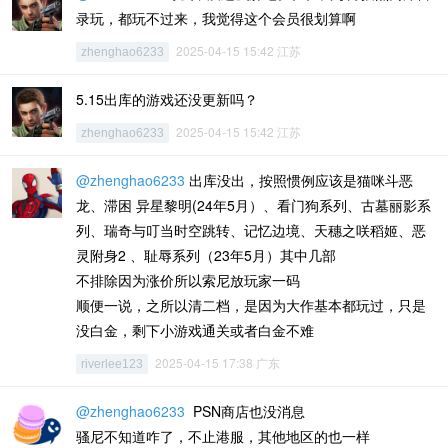
录玩，都玩不过来，我觉得这个会员很划算啊
2025-04-15 15:42 江苏
zhenghao6233
5.15出库的游戏还没更新吗？
2025-04-15 15:42 江苏
zhenghao6233
@zhenghao6233
出库没出，按照惯例应该是猫咪斗恶
龙、滞困 异星黎明(24年5月）、看门狗系列、古墓丽影系
列、瑞奇与叮当时空跳转、记忆边境、天穗之咲稻姬、恶
灵附身2 、耻辱系列（23年5月）其中几部
不排除因为涨价所以索尼放玩家一码
顺便一说，之所以清二档，是因为大作基本都玩过，只是
没白金，剩下小游戏通关或者白金不难
2025-04-15 17:38 广东
riverlee123
@zhenghao6233
PSN商店也没消息
骚尼不知道咋了，不止港服，其他地区的也一样