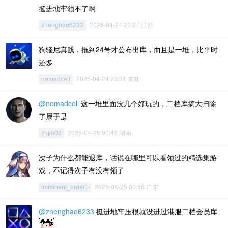
挺进地牢领不了啊
2025-04-24 22:27 江苏
zhenghao6233
狗骚尼真贱，拖到24号才公布出库，而且是一堆，比平时
还多
2025-04-24 23:31 未知
nomadcell
@nomadcell
这一堆里面没几个好玩的，二档库搞大扫除
了属于是
2025-04-25 00:46 湖南
zhjm03
次子为什么都能退库，话说在哪里可以看领过的精选集游
戏，不记得次子有没有领了
2025-04-25 00:56 广东
imminent_order1
@zhenghao6233
挺进地牢压根就没进过港服二档会员库