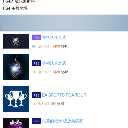
PS4/4 极乐迪斯科
PS4 杀戮尖塔
游戏列表
霍格沃茨之遗
PS4
白1
金2
银15
铜28
总46
霍格沃茨之遗
PS5
白1
金2
银15
铜28
总46
EA SPORTS PGA TOUR
PS5
白1
金8
银6
铜4
总19
失落的记录 绽放与愤怒
PS5