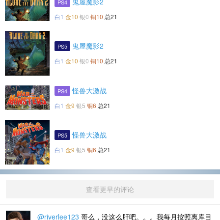
鬼屋魔影2
PS4
白1
金10
银0
铜10
总21
鬼屋魔影2
PS5
白1
金10
银0
铜10
总21
怪兽大激战
PS4
白1
金9
银5
铜6
总21
怪兽大激战
PS5
白1
金9
银5
铜6
总21
查看更早的评论
@riverlee123
哥么，没这么肝吧。。。我每月按照离库目