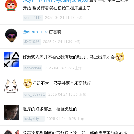
@zy141141141
@youheyouheyou
最早一批 刚有二档库
开始 幽灵行者就在初始二档库里面了
2025-04-24 14:17 上海
ouran1112
@ouran1112
厉害啊
2025-04-24 14:30 上海
JXC1986
好游戏入库并不会让我有玩的动力，马上出库才会
2025-04-24 15:25 上海
naiveclam
问题不大，只要补两个乐高就行
2025-04-24 15:50 上海
eric_198731
退库的好多都是一档就免过的
2025-04-24 16:28 山东
luckykitty__
乐高这系列到底好不好玩？这一部一部的库里不知道有多