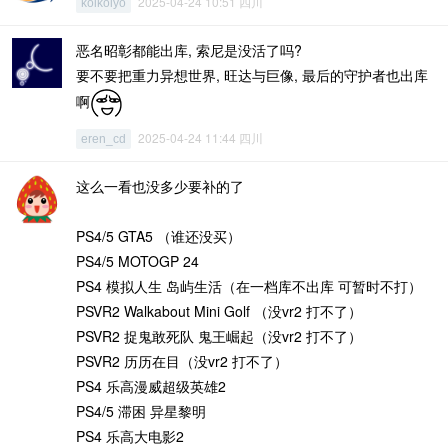
2025-04-24 10:51 四川
koikoiyo
恶名昭彰都能出库, 索尼是没活了吗?
要不要把重力异想世界, 旺达与巨像, 最后的守护者也出库
啊
2025-04-24 11:44 四川
eren_cd
这么一看也没多少要补的了
PS4/5 GTA5 （谁还没买）
PS4/5 MOTOGP 24
PS4 模拟人生 岛屿生活（在一档库不出库 可暂时不打）
PSVR2 Walkabout Mini Golf （没vr2 打不了）
PSVR2 捉鬼敢死队 鬼王崛起（没vr2 打不了）
PSVR2 历历在目（没vr2 打不了）
PS4 乐高漫威超级英雄2
PS4/5 滞困 异星黎明
PS4 乐高大电影2