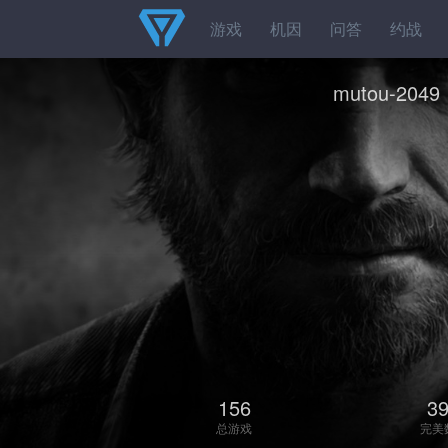
游戏
机因
问答
约战
mutou-2049
156
3
总游戏
完美