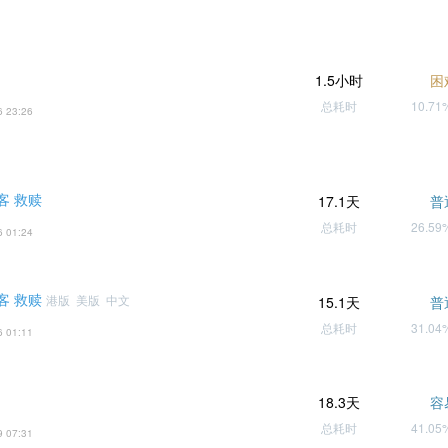
1.5小时
困
总耗时
10.7
6 23:26
客 救赎
17.1天
普
总耗时
26.5
6 01:24
客 救赎
港版 美版 中文
15.1天
普
总耗时
31.0
6 01:11
18.3天
容
总耗时
41.0
9 07:31