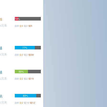
难
14%
1%完美
白0
金0
银2
铜5
通
77%
9%完美
白0
金2
银2
铜38
50%
通
4%完美
白0
金2
银2
铜19
易
83%
5%完美
白0
金2
银16
铜12