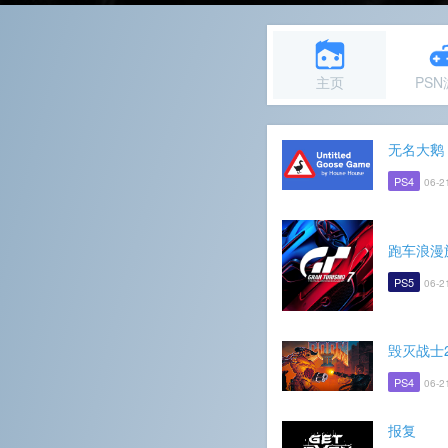
主页
PS
无名大鹅
PS4
06-2
跑车浪漫
PS5
06-2
毁灭战士
PS4
06-2
报复