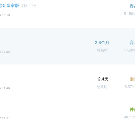
录5 皇家版
港版 中文
容
51.5
6 00:10
2.8个月
容
总耗时
47.4
5 01:23
12.4天
困
总耗时
8.57
5 01:46
神
90.1
7 19:51