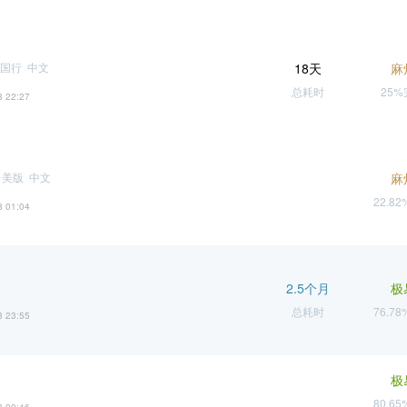
国行 中文
18天
麻
总耗时
25
3 22:27
 美版 中文
麻
22.8
8 01:04
2.5个月
极
总耗时
76.7
3 23:55
极
80.6