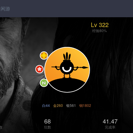
闲游
Lv 322
经验80%
白44
金260
银561
铜1802
9
68
41.47
数
坑数
完成率