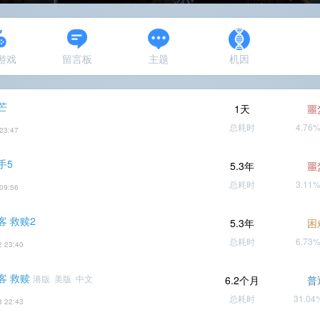
N游戏
留言板
主题
机因
芒
1天
噩
总耗时
4.76
23:47
手5
5.3年
噩
总耗时
3.11
09:56
客 救赎2
5.3年
困
总耗时
6.73
2 23:40
客 救赎
港版 美版 中文
6.2个月
普
总耗时
31.0
3 22:43