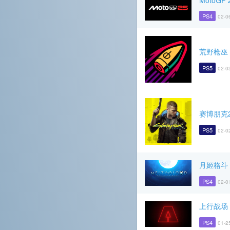
MotoGP 
PS4
02-0
荒野枪巫
PS5
02-0
赛博朋克2
PS5
02-0
月姬格斗 T
PS4
02-0
上行战场
PS4
01-2