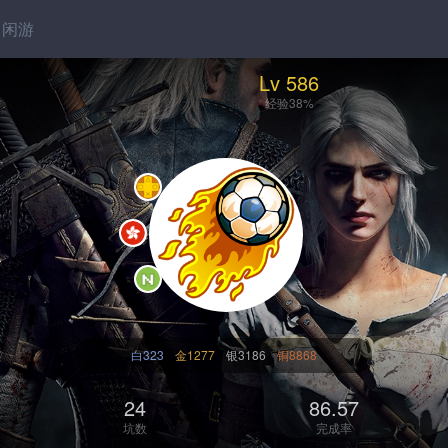
闲游
Lv 586
经验38%
白323
金1277
银3186
铜8868
24
86.57
坑数
完成率