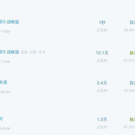
录5 战略版
1秒
容
总耗时
56.4
7 15:03
录5 战略版
港版 日版 中文
12.1天
极
总耗时
61.9
7 14:59
奇遇
2.4天
容
总耗时
40.0
3 21:24
时
1.2天
极
总耗时
67.0
0 23:58