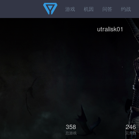
游戏
机因
问答
约战
utralisk01
358
246
总游戏
完美数