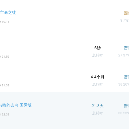
 亡命之徒
困
9.7
9 10:15
6秒
普
总耗时
27.3
6 21:56
4.4个月
普
总耗时
38.2
6 21:38
光与暗的去向 国际版
21.3天
普
总耗时
33.5
3 22:33