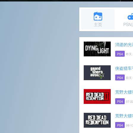
主页
PS
消逝的光
PS4
昨天 
侠盗猎车
PS4
前天 
荒野大镖
PS4
07-2
荒野大镖
PS4
06-1