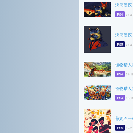
浣熊硬探
PS4
04-2
浣熊硬探
PS5
04-2
怪物猎人
PS4
04-1
怪物猎人
PS4
03-1
薇妮巴一
PS5
02-2