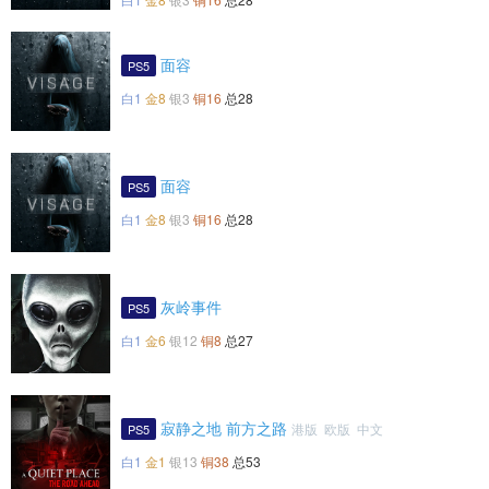
面容
PS5
白1
金8
银3
铜16
总28
面容
PS5
白1
金8
银3
铜16
总28
灰岭事件
PS5
白1
金6
银12
铜8
总27
寂静之地 前方之路
港版 欧版 中文
PS5
白1
金1
银13
铜38
总53