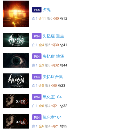
夕鬼
PS5
白1
金11
银0
铜0
总12
失忆症 重生
PS4
白1
金4
银6
铜30
总41
失忆症 地堡
PS4
白1
金3
银8
铜32
总44
失忆症合集
PS4
白1
金8
银8
铜6
总23
氧化室104
PS4
白1
金6
银4
铜21
总32
氧化室104
PS4
白1
金6
银4
铜21
总32