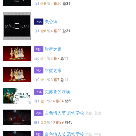
白1
金6
银4
铜20
总31
失心疯
PS5
白1
金6
银4
铜20
总31
甜蜜之家
PS4
白0
金1
银3
铜7
总11
甜蜜之家
PS4
白0
金1
银3
铜7
总11
克苏鲁的呼唤
PS4
白1
金1
银14
铜34
总50
白色情人节 恐怖学校
美版 英文
PS4
白1
金3
银10
铜29
总43
白色情人节 恐怖学校
港版 中文
PS4