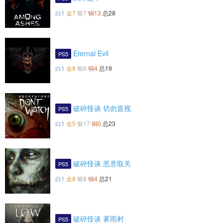
白1
金7
银7
铜13
总28
Eternal Evil
PS5
白1
金8
银6
铜4
总19
破碎怪谈 切勿直视
PS5
白1
金5
银17
铜0
总23
破碎怪谈 恶意取关
PS5
白1
金8
银8
铜4
总21
破碎怪谈 雾雨村
PS5