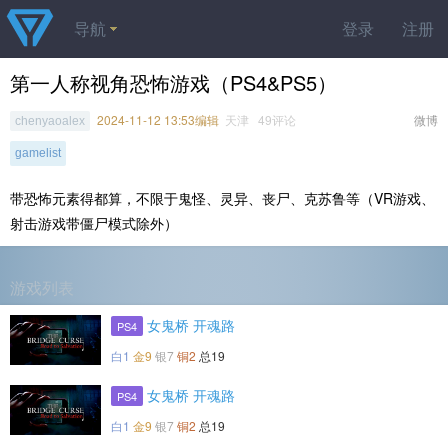
导航
登录
注册
第一人称视角恐怖游戏（PS4&PS5）
2024-11-12 13:53编辑
天津 49评论
微博
chenyaoalex
gamelist
带恐怖元素得都算，不限于鬼怪、灵异、丧尸、克苏鲁等（VR游戏、
射击游戏带僵尸模式除外）
游戏列表
女鬼桥 开魂路
PS4
白1
金9
银7
铜2
总19
女鬼桥 开魂路
PS4
白1
金9
银7
铜2
总19