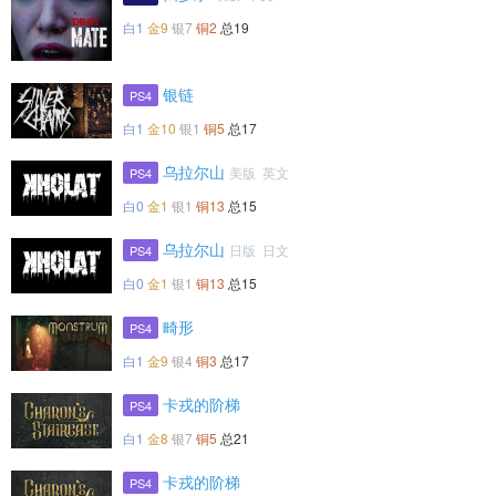
白1
金9
银7
铜2
总19
银链
PS4
白1
金10
银1
铜5
总17
乌拉尔山
美版 英文
PS4
白0
金1
银1
铜13
总15
乌拉尔山
日版 日文
PS4
白0
金1
银1
铜13
总15
畸形
PS4
白1
金9
银4
铜3
总17
卡戎的阶梯
PS4
白1
金8
银7
铜5
总21
卡戎的阶梯
PS4