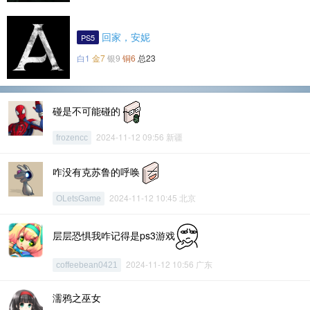
回家，安妮
PS5
白1
金7
银9
铜6
总23
碰是不可能碰的
2024-11-12 09:56 新疆
frozencc
咋没有克苏鲁的呼唤
2024-11-12 10:45 北京
OLetsGame
层层恐惧我咋记得是ps3游戏
2024-11-12 10:56 广东
coffeebean0421
濡鸦之巫女