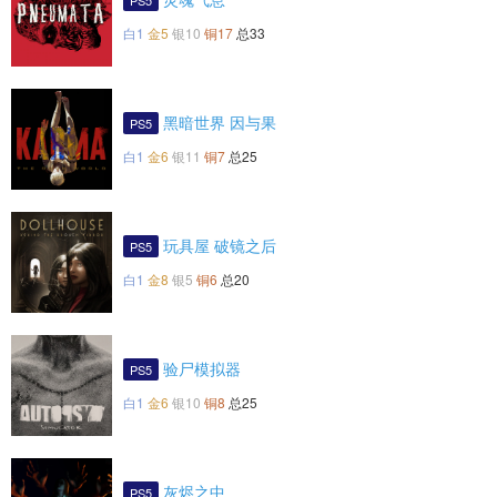
PS5
白1
金5
银10
铜17
总33
黑暗世界 因与果
PS5
白1
金6
银11
铜7
总25
玩具屋 破镜之后
PS5
白1
金8
银5
铜6
总20
验尸模拟器
PS5
白1
金6
银10
铜8
总25
灰烬之中
PS5