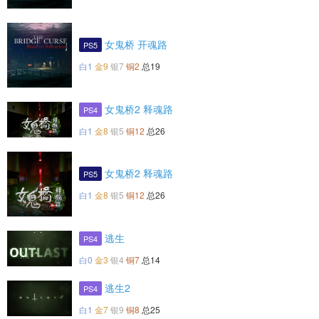
女鬼桥 开魂路
PS5
白1
金9
银7
铜2
总19
女鬼桥2 释魂路
PS4
白1
金8
银5
铜12
总26
女鬼桥2 释魂路
PS5
白1
金8
银5
铜12
总26
逃生
PS4
白0
金3
银4
铜7
总14
逃生2
PS4
白1
金7
银9
铜8
总25