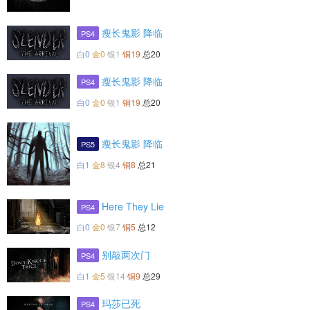
瘦长鬼影 降临
PS4
白0
金0
银1
铜19
总20
瘦长鬼影 降临
PS4
白0
金0
银1
铜19
总20
瘦长鬼影 降临
PS5
白1
金8
银4
铜8
总21
Here They Lie
PS4
白0
金0
银7
铜5
总12
别敲两次门
PS4
白1
金5
银14
铜9
总29
玛莎已死
PS4