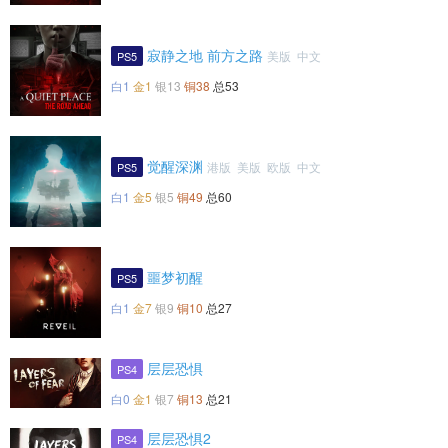
寂静之地 前方之路
美版 中文
PS5
白1
金1
银13
铜38
总53
觉醒深渊
港版 美版 欧版 中文
PS5
白1
金5
银5
铜49
总60
噩梦初醒
PS5
白1
金7
银9
铜10
总27
层层恐惧
PS4
白0
金1
银7
铜13
总21
层层恐惧2
PS4