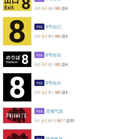
白0
金4
银0
铜0
总4
8号出口
PS5
白0
金4
银0
铜0
总4
8号站台
PS4
白0
金3
银1
铜0
总4
8号站台
PS5
白0
金3
银1
铜0
总4
灵魂气息
PS4
白1
金5
银10
铜17
总33
灵魂气息