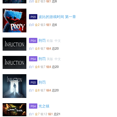
白0
金2
银3
铜1
总6
波比的游戏时间 第一章
PS5
白0
金2
银3
铜1
总6
刑罚
欧版 中文
PS4
白1
金8
银7
铜4
总20
刑罚
美版 中文
PS4
白1
金8
银7
铜4
总20
刑罚
PS5
白1
金8
银7
铜4
总20
光之镇
PS4
白1
金7
银12
铜1
总21