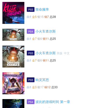
致命频率
PS5
白1
金5
银15
铜7
总28
小火车查尔斯
PS4
白1
金7
银6
铜11
总25
小火车查尔斯
美版 中文
PS5
白1
金7
银6
铜11
总25
响灵冥思
PS5
白1
金3
银17
铜12
总33
波比的游戏时间 第一章
PS4