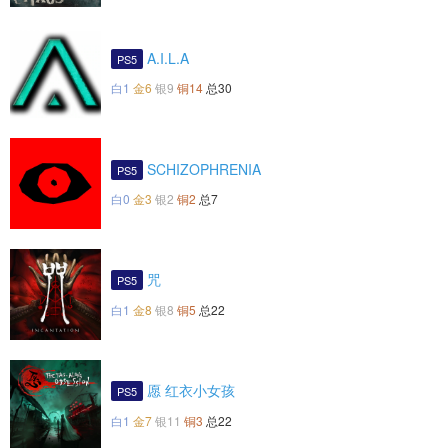
A.I.L.A
PS5
白1
金6
银9
铜14
总30
SCHIZOPHRENIA
PS5
白0
金3
银2
铜2
总7
咒
PS5
白1
金8
银8
铜5
总22
愿 红衣小女孩
PS5
白1
金7
银11
铜3
总22