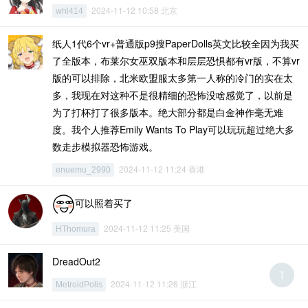
2024-11-12 10:58 北京
whl414
纸人1代6个vr+普通版p9搜PaperDolls英文比较全因为我买
了全版本，布莱尔女巫双版本和层层恐惧都有vr版，不算vr
版的可以排除，北米欧盟服太多第一人称的冷门的实在太
多，我现在对这种不是很精细的恐怖没啥感觉了，以前是
为了打杯打了很多版本。绝大部分都是白金神作毫无难
度。我个人推荐Emily Wants To Play可以玩玩超过绝大多
数走步模拟器恐怖游戏。
2024-11-12 11:24 香港
enuemu_2990
可以照着买了
2024-11-12 11:25 美国
HThomura
DreadOut2
T
2024-11-12 11:26 浙江
MetroidPolis