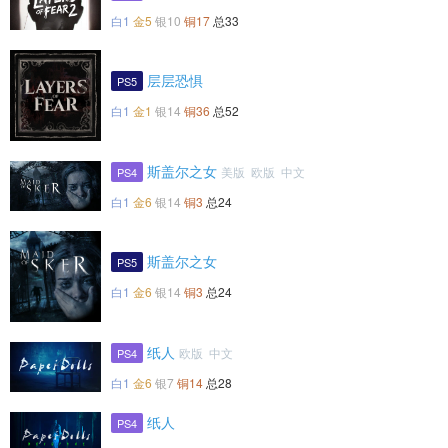
白1
金5
银10
铜17
总33
层层恐惧
PS5
白1
金1
银14
铜36
总52
斯盖尔之女
美版 欧版 中文
PS4
白1
金6
银14
铜3
总24
斯盖尔之女
PS5
白1
金6
银14
铜3
总24
纸人
欧版 中文
PS4
白1
金6
银7
铜14
总28
纸人
PS4