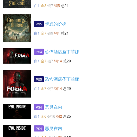
白1
金8
银7
铜5
总21
卡戎的阶梯
PS5
白1
金7
银9
铜4
总21
恐怖酒店圣丁菲娜
PS4
白1
金7
银7
铜14
总29
恐怖酒店圣丁菲娜
PS5
白1
金7
银7
铜14
总29
恶灵在内
PS4
白1
金6
银16
铜2
总25
恶灵在内
PS4