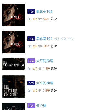
氧化室104
PS5
白1
金6
银4
铜21
总32
氧化室104
港版 欧版 中文
PS5
白1
金6
银4
铜21
总32
太平间助理
PS4
白1
金6
银10
铜9
总26
太平间助理
PS5
白1
金6
银10
铜9
总26
失心疯
PS4