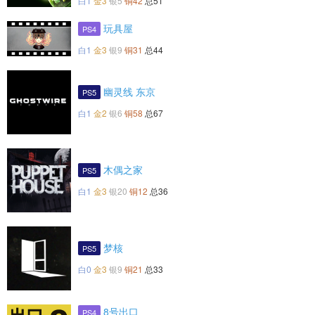
白1
金3
银5
铜42
总51
玩具屋
PS4
白1
金3
银9
铜31
总44
幽灵线 东京
PS5
白1
金2
银6
铜58
总67
木偶之家
PS5
白1
金3
银20
铜12
总36
梦核
PS5
白0
金3
银9
铜21
总33
8号出口
PS4