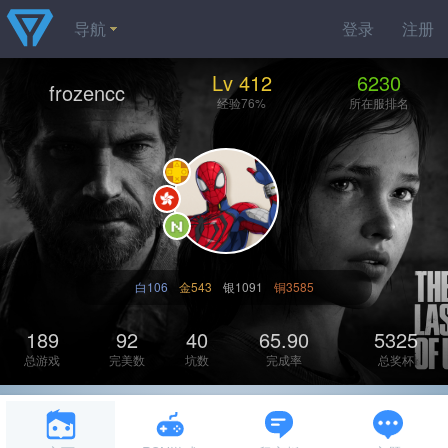
导航
登录
注册
Lv 412
6230
frozencc
经验76%
所在服排名
白106
金543
银1091
铜3585
189
92
40
65.90
5325
总游戏
完美数
坑数
完成率
总奖杯