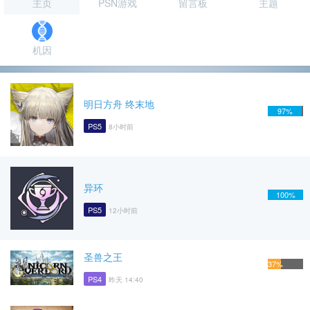
主页
PSN游戏
留言板
主题
机因
明日方舟 终末地
97%
PS5
8小时前
异环
100%
PS5
12小时前
圣兽之王
37%
PS4
昨天 14:40